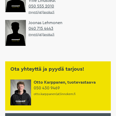
Ville Lindstedt
050 555 2010
myynti(at)lavoka.fi
Joonas Lehmonen
040 715 4443
myynti(at)lavoka.fi
Ota yhteyttä ja pyydä tarjous!
Otto Karppanen, tuotevastaava
050 430 9469
otto.karppanen(at)innokem.fi