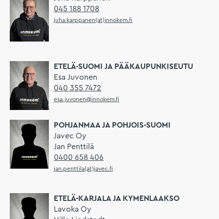
045 188 1708
juha.karppanen(at)innokem.fi
ETELÄ-SUOMI JA PÄÄKAUPUNKISEUTU
Esa Juvonen
040 355 7472
esa.juvonen@innokem.fi
POHJANMAA JA POHJOIS-SUOMI
Javec Oy
Jan Penttilä
0400 658 406
jan.penttila(at)javec.fi
ETELÄ-KARJALA JA KYMENLAAKSO
Lavoka Oy