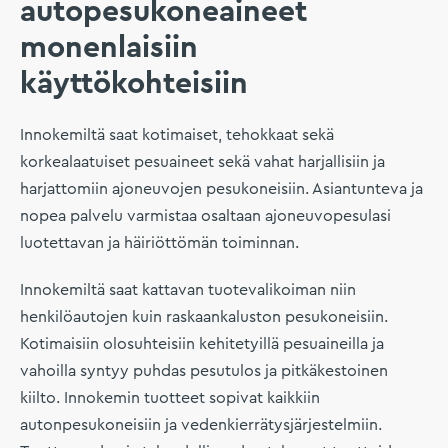
autopesukoneaineet
monenlaisiin
käyttökohteisiin
Innokemiltä saat kotimaiset, tehokkaat sekä
korkealaatuiset pesuaineet sekä vahat harjallisiin ja
harjattomiin ajoneuvojen pesukoneisiin. Asiantunteva ja
nopea palvelu varmistaa osaltaan ajoneuvopesulasi
luotettavan ja häiriöttömän toiminnan.
Innokemiltä saat kattavan tuotevalikoiman niin
henkilöautojen kuin raskaankaluston pesukoneisiin.
Kotimaisiin olosuhteisiin kehitetyillä pesuaineilla ja
vahoilla syntyy puhdas pesutulos ja pitkäkestoinen
kiilto. Innokemin tuotteet sopivat kaikkiin
autonpesukoneisiin ja vedenkierrätysjärjestelmiin.