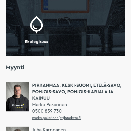
Ekologisuus
Myynti
PIRKANMAA, KESKI-SUOMI, ETELÄ-SAVO,
POHJOIS-SAVO, POHJOIS-KARJALA JA
KAINUU
Marko Pakarinen
0500 859 730
marko.pakarinen(at)innokem.fi
Juha Karppanen