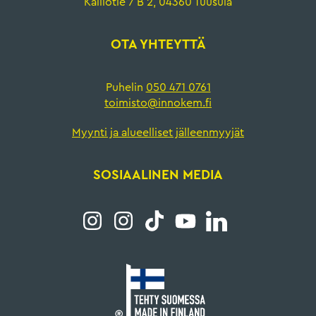
Kalliotie 7 B 2, 04360 Tuusula
OTA YHTEYTTÄ
Puhelin
050 471 0761
toimisto@innokem.fi
Myynti ja alueelliset jälleenmyyjät
SOSIAALINEN MEDIA