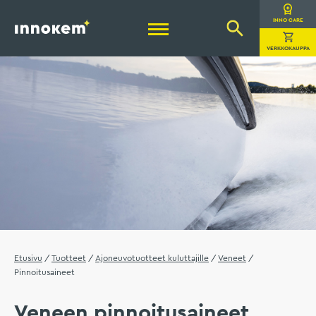
Hyppää
sisältöön
Innokem Oy
INNO CARE
VERKKOKAUPPA
Etusivu
/
Tuotteet
/
Ajoneuvotuotteet kuluttajille
/
Veneet
/
Pinnoitusaineet
Veneen pinnoitusaineet