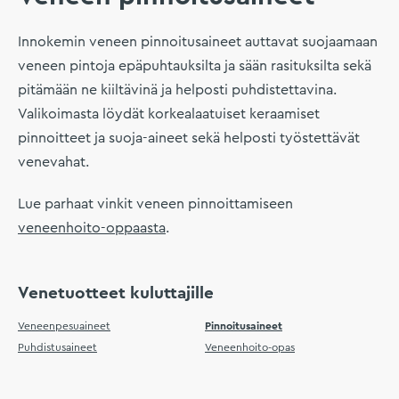
Innokemin veneen pinnoitusaineet auttavat suojaamaan
veneen pintoja epäpuhtauksilta ja sään rasituksilta sekä
pitämään ne kiiltävinä ja helposti puhdistettavina.
Valikoimasta löydät korkealaatuiset keraamiset
pinnoitteet ja suoja-aineet sekä helposti työstettävät
venevahat.
Lue parhaat vinkit veneen pinnoittamiseen
veneenhoito-oppaasta
.
Venetuotteet kuluttajille
Veneenpesuaineet
Pinnoitusaineet
Puhdistusaineet
Veneenhoito-opas