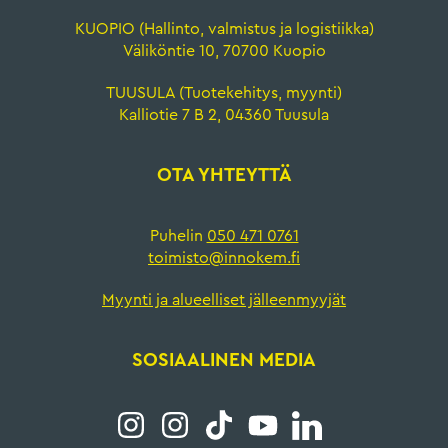
KUOPIO (Hallinto, valmistus ja logistiikka)
Väliköntie 10, 70700 Kuopio
TUUSULA (Tuotekehitys, myynti)
Kalliotie 7 B 2, 04360 Tuusula
OTA YHTEYTTÄ
Puhelin
050 471 0761
toimisto@innokem.fi
Myynti ja alueelliset jälleenmyyjät
SOSIAALINEN MEDIA