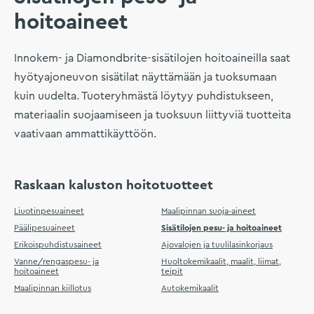
hoitoaineet
Innokem- ja Diamondbrite-sisätilojen hoitoaineilla saat
hyötyajoneuvon sisätilat näyttämään ja tuoksumaan
kuin uudelta. Tuoteryhmästä löytyy puhdistukseen,
materiaalin suojaamiseen ja tuoksuun liittyviä tuotteita
vaativaan ammattikäyttöön.
Raskaan kaluston hoitotuotteet
Liuotinpesuaineet
Maalipinnan suoja-aineet
Päälipesuaineet
Sisätilojen pesu- ja hoitoaineet
Erikoispuhdistusaineet
Ajovalojen ja tuulilasinkorjaus
Vanne/rengaspesu- ja
Huoltokemikaalit, maalit, liimat,
hoitoaineet
teipit
Maalipinnan kiillotus
Autokemikaalit