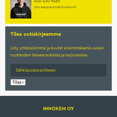
050 430 9469
otto.karppanen(at)innokem.fi
Tilaa uutiskirjeemme
Liity yhteisöömme ja kuulet ensimmäisenä uusien
tuotteiden lanseerauksista ja tarjouksista.
Tilaa ›
INNOKEM OY