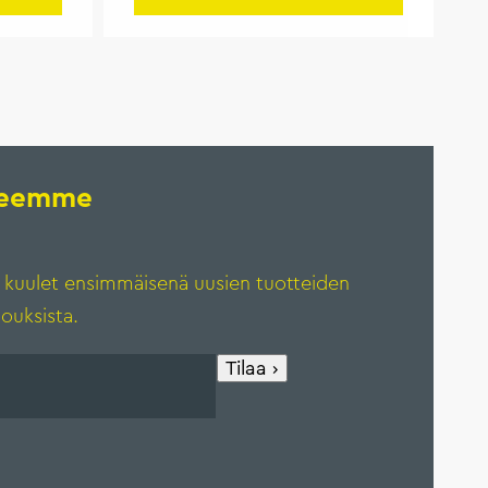
rjeemme
 kuulet ensimmäisenä uusien tuotteiden
jouksista.
Tilaa ›