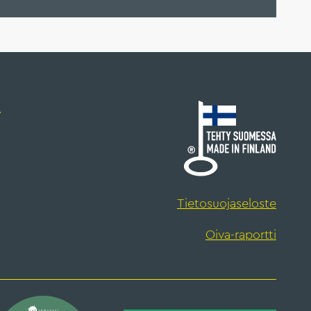
A
Tietosuojaseloste
Oiva-raportti