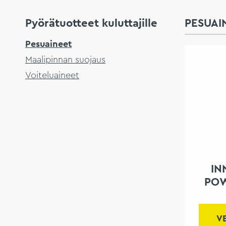
Pyörätuotteet kuluttajille
PESUAI
Pesuaineet
Maalipinnan suojaus
Voiteluaineet
IN
POW
V