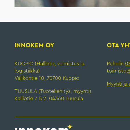
INNOKEM OY
OTA YH
KUOPIO (Hallinto, valmistus ja
Puhelin
05
logistiikka)
toimisto@
Väliköntie 10, 70700 Kuopio
Myynti ja 
TUUSULA (Tuotekehitys, myynti)
Kalliotie 7 B 2, 04360 Tuusula