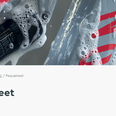
t
/
Pesuaineet
eet