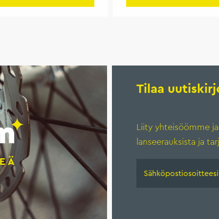
Tilaa uutiski
Liity yhteisöömme ja
lanseerauksista ja tar