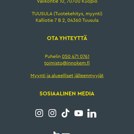
Väliköntie 10, 70700 Kuopio
TUUSULA (Tuotekehitys, myynti)
Kalliotie 7 B 2, 04360 Tuusula
OTA YHTEYTTÄ
Puhelin
050 471 0761
toimisto@innokem.fi
Myynti ja alueelliset jälleenmyyjät
SOSIAALINEN MEDIA