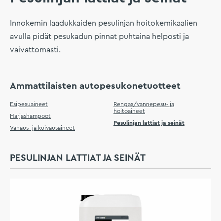
Innokemin laadukkaiden pesulinjan hoitokemikaalien
avulla pidät pesukadun pinnat puhtaina helposti ja
vaivattomasti.
Ammattilaisten autopesukonetuotteet
Esipesuaineet
Rengas/vannepesu- ja
hoitoaineet
Harjashampoot
Pesulinjan lattiat ja seinät
Vahaus- ja kuivausaineet
PESULINJAN LATTIAT JA SEINÄT