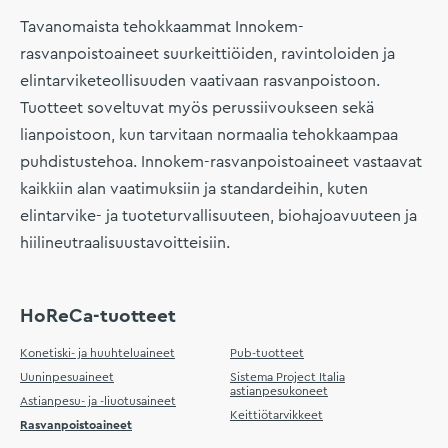
Tavanomaista tehokkaammat Innokem-
rasvanpoistoaineet suurkeittiöiden, ravintoloiden ja
elintarviketeollisuuden vaativaan rasvanpoistoon.
Tuotteet soveltuvat myös perussiivoukseen sekä
lianpoistoon, kun tarvitaan normaalia tehokkaampaa
puhdistustehoa. Innokem-rasvanpoistoaineet vastaavat
kaikkiin alan vaatimuksiin ja standardeihin, kuten
elintarvike- ja tuoteturvallisuuteen, biohajoavuuteen ja
hiilineutraalisuustavoitteisiin.
HoReCa-tuotteet
Konetiski- ja huuhteluaineet
Pub-tuotteet
Uuninpesuaineet
Sistema Project Italia
astianpesukoneet
Astianpesu- ja -liuotusaineet
Keittiötarvikkeet
Rasvanpoistoaineet