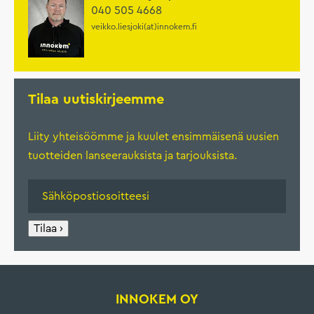
040 505 4668
veikko.liesjoki(at)innokem.fi
Tilaa uutiskirjeemme
Liity yhteisöömme ja kuulet ensimmäisenä uusien
tuotteiden lanseerauksista ja tarjouksista.
Tilaa ›
INNOKEM OY