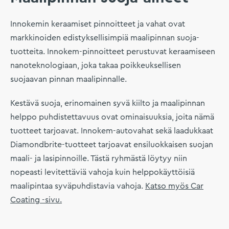
Innokemin keraamiset pinnoitteet ja vahat ovat
markkinoiden edistyksellisimpiä maalipinnan suoja-
tuotteita. Innokem-pinnoitteet perustuvat keraamiseen
nanoteknologiaan, joka takaa poikkeuksellisen
suojaavan pinnan maalipinnalle.
Kestävä suoja, erinomainen syvä kiilto ja maalipinnan
helppo puhdistettavuus ovat ominaisuuksia, joita nämä
tuotteet tarjoavat. Innokem-autovahat sekä laadukkaat
Diamondbrite-tuotteet tarjoavat ensiluokkaisen suojan
maali- ja lasipinnoille. Tästä ryhmästä löytyy niin
nopeasti levitettäviä vahoja kuin helppokäyttöisiä
maalipintaa syväpuhdistavia vahoja.
Katso myös Car
Coating -sivu.