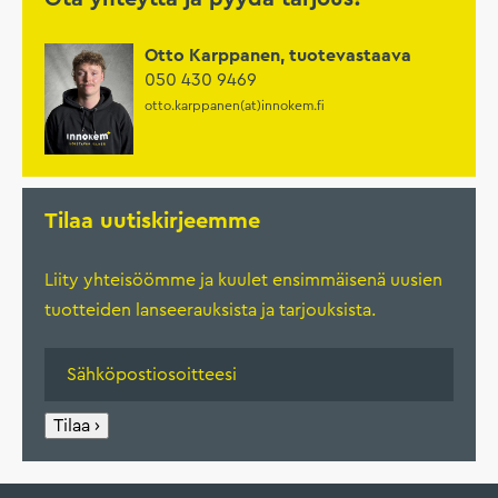
Otto Karppanen, tuotevastaava
050 430 9469
otto.karppanen(at)innokem.fi
Tilaa uutiskirjeemme
Liity yhteisöömme ja kuulet ensimmäisenä uusien
tuotteiden lanseerauksista ja tarjouksista.
Tilaa ›