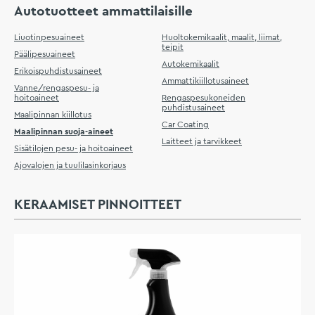
Autotuotteet ammattilaisille
Liuotinpesuaineet
Huoltokemikaalit, maalit, liimat,
teipit
Päälipesuaineet
Autokemikaalit
Erikoispuhdistusaineet
Ammattikiillotusaineet
Vanne/rengaspesu- ja
hoitoaineet
Rengaspesukoneiden
puhdistusaineet
Maalipinnan kiillotus
Car Coating
Maalipinnan suoja-aineet
Laitteet ja tarvikkeet
Sisätilojen pesu- ja hoitoaineet
Ajovalojen ja tuulilasinkorjaus
KERAAMISET PINNOITTEET