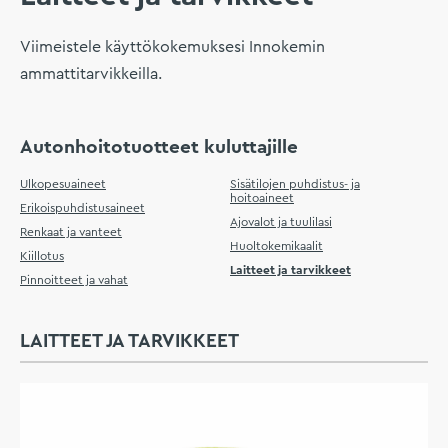
Viimeistele käyttökokemuksesi Innokemin
ammattitarvikkeilla.
Autonhoitotuotteet kuluttajille
Ulkopesuaineet
Sisätilojen puhdistus- ja
hoitoaineet
Erikoispuhdistusaineet
Ajovalot ja tuulilasi
Renkaat ja vanteet
Huoltokemikaalit
Kiillotus
Laitteet ja tarvikkeet
Pinnoitteet ja vahat
LAITTEET JA TARVIKKEET