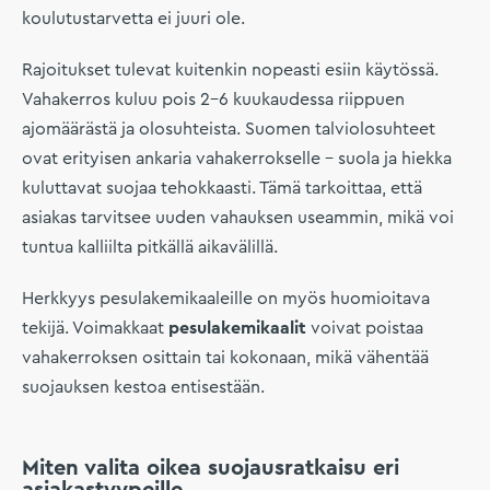
koulutustarvetta ei juuri ole.
Rajoitukset tulevat kuitenkin nopeasti esiin käytössä.
Vahakerros kuluu pois 2–6 kuukaudessa riippuen
ajomäärästä ja olosuhteista. Suomen talviolosuhteet
ovat erityisen ankaria vahakerrokselle – suola ja hiekka
kuluttavat suojaa tehokkaasti. Tämä tarkoittaa, että
asiakas tarvitsee uuden vahauksen useammin, mikä voi
tuntua kalliilta pitkällä aikavälillä.
Herkkyys pesulakemikaaleille on myös huomioitava
tekijä. Voimakkaat
pesulakemikaalit
voivat poistaa
vahakerroksen osittain tai kokonaan, mikä vähentää
suojauksen kestoa entisestään.
Miten valita oikea suojausratkaisu eri