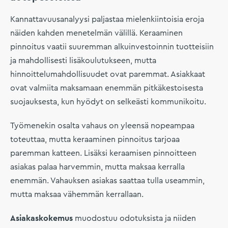
Kannattavuusanalyysi paljastaa mielenkiintoisia eroja
näiden kahden menetelmän välillä. Keraaminen
pinnoitus vaatii suuremman alkuinvestoinnin tuotteisiin
ja mahdollisesti lisäkoulutukseen, mutta
hinnoittelumahdollisuudet ovat paremmat. Asiakkaat
ovat valmiita maksamaan enemmän pitkäkestoisesta
suojauksesta, kun hyödyt on selkeästi kommunikoitu.
Työmenekin osalta vahaus on yleensä nopeampaa
toteuttaa, mutta keraaminen pinnoitus tarjoaa
paremman katteen. Lisäksi keraamisen pinnoitteen
asiakas palaa harvemmin, mutta maksaa kerralla
enemmän. Vahauksen asiakas saattaa tulla useammin,
mutta maksaa vähemmän kerrallaan.
Asiakaskokemus
muodostuu odotuksista ja niiden