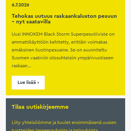
6.7.2026
Tehokas uutuus raskaankaluston pesuun
– nyt saatavilla
Uusi INNOKEM Black Storm Superpesutiiviste on
ammattikäyttöön kehitetty, erittäin voimakas
emäksinen liuotinpesuaine. Se on suunniteltu
Suomen vaativiin olosuhteisiin ympärivuotiseen
raskaan...
Lue lisää
Tilaa uutiskirjeemme
Liity yhteisöömme ja kuulet ensimmäisenä uusien
tuotteiden lanseerauksista ja tarjouksista.