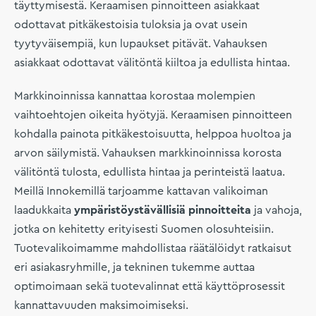
täyttymisestä. Keraamisen pinnoitteen asiakkaat
odottavat pitkäkestoisia tuloksia ja ovat usein
tyytyväisempiä, kun lupaukset pitävät. Vahauksen
asiakkaat odottavat välitöntä kiiltoa ja edullista hintaa.
Markkinoinnissa kannattaa korostaa molempien
vaihtoehtojen oikeita hyötyjä. Keraamisen pinnoitteen
kohdalla painota pitkäkestoisuutta, helppoa huoltoa ja
arvon säilymistä. Vahauksen markkinoinnissa korosta
välitöntä tulosta, edullista hintaa ja perinteistä laatua.
Meillä Innokemillä tarjoamme kattavan valikoiman
laadukkaita
ympäristöystävällisiä pinnoitteita
ja vahoja,
jotka on kehitetty erityisesti Suomen olosuhteisiin.
Tuotevalikoimamme mahdollistaa räätälöidyt ratkaisut
eri asiakasryhmille, ja tekninen tukemme auttaa
optimoimaan sekä tuotevalinnat että käyttöprosessit
kannattavuuden maksimoimiseksi.