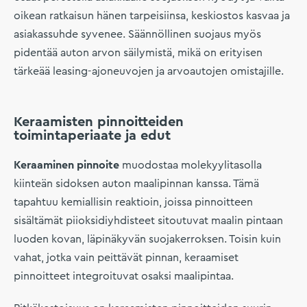
oikean ratkaisun hänen tarpeisiinsa, keskiostos kasvaa ja
asiakassuhde syvenee. Säännöllinen suojaus myös
pidentää auton arvon säilymistä, mikä on erityisen
tärkeää leasing-ajoneuvojen ja arvoautojen omistajille.
Keraamisten pinnoitteiden
toimintaperiaate ja edut
Keraaminen pinnoite
muodostaa molekyylitasolla
kiinteän sidoksen auton maalipinnan kanssa. Tämä
tapahtuu kemiallisin reaktioin, joissa pinnoitteen
sisältämät piioksidiyhdisteet sitoutuvat maalin pintaan
luoden kovan, läpinäkyvän suojakerroksen. Toisin kuin
vahat, jotka vain peittävät pinnan, keraamiset
pinnoitteet integroituvat osaksi maalipintaa.