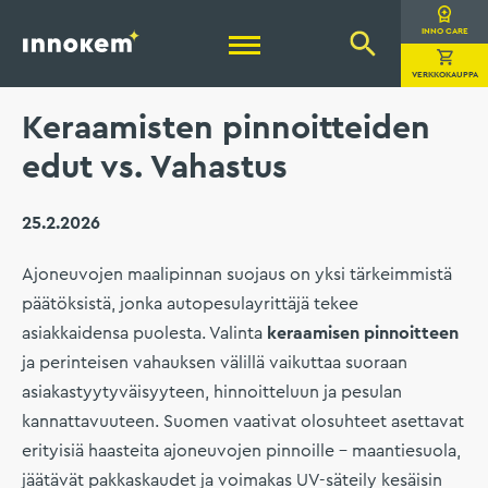
Hyppää
sisältöön
Innokem Oy
INNO CARE
VERKKOKAUPPA
Keraamisten pinnoitteiden
edut vs. Vahastus
25.2.2026
Ajoneuvojen maalipinnan suojaus on yksi tärkeimmistä
päätöksistä, jonka autopesulayrittäjä tekee
asiakkaidensa puolesta. Valinta
keraamisen pinnoitteen
ja perinteisen vahauksen välillä vaikuttaa suoraan
asiakastyytyväisyyteen, hinnoitteluun ja pesulan
kannattavuuteen. Suomen vaativat olosuhteet asettavat
erityisiä haasteita ajoneuvojen pinnoille – maantiesuola,
jäätävät pakkaskaudet ja voimakas UV-säteily kesäisin