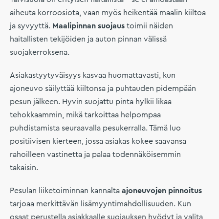
aiheuta korroosiota, vaan myös heikentää maalin kiiltoa
ja syvyyttä.
Maalipinnan suojaus
toimii näiden
haitallisten tekijöiden ja auton pinnan välissä
suojakerroksena.
Asiakastyytyväisyys kasvaa huomattavasti, kun
ajoneuvo säilyttää kiiltonsa ja puhtauden pidempään
pesun jälkeen. Hyvin suojattu pinta hylkii likaa
tehokkaammin, mikä tarkoittaa helpompaa
puhdistamista seuraavalla pesukerralla. Tämä luo
positiivisen kierteen, jossa asiakas kokee saavansa
rahoilleen vastinetta ja palaa todennäköisemmin
takaisin.
Pesulan liiketoiminnan kannalta
ajoneuvojen pinnoitus
tarjoaa merkittävän lisämyyntimahdollisuuden. Kun
osaat perustella asiakkaalle suojauksen hyödyt ja valita