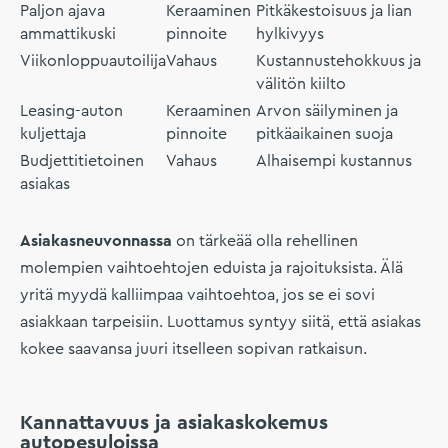
Paljon ajava
Keraaminen
Pitkäkestoisuus ja lian
ammattikuski
pinnoite
hylkivyys
Viikonloppuautoilija
Vahaus
Kustannustehokkuus ja
välitön kiilto
Leasing-auton
Keraaminen
Arvon säilyminen ja
kuljettaja
pinnoite
pitkäaikainen suoja
Budjettitietoinen
Vahaus
Alhaisempi kustannus
asiakas
Asiakasneuvonnassa
on tärkeää olla rehellinen
molempien vaihtoehtojen eduista ja rajoituksista. Älä
yritä myydä kalliimpaa vaihtoehtoa, jos se ei sovi
asiakkaan tarpeisiin. Luottamus syntyy siitä, että asiakas
kokee saavansa juuri itselleen sopivan ratkaisun.
Kannattavuus ja asiakaskokemus
autopesuloissa