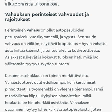
alkuperäistä ulkonäköä.
Vahauksen perinteiset vahvuudet ja
rajoitukset
Perinteinen
vahaus
on ollut autopesuloiden
peruspalvelu vuosikymmeniä, ja syystä. Sen suurin
vahvuus on välitön, näyttävä lopputulos – hyvin vahattu
auto kiiltää kauniisti ja tuntuu sileältä kosketettaessa.
Asiakkaat näkevät ja kokevat tuloksen heti, mikä luo
välittömän tyytyväisyyden tunteen.
Kustannustehokkuus on toinen merkittävä etu.
Vahaustuotteet ovat edullisempia kuin keraamiset
pinnoitteet, ja työmenekki on yleensä pienempi. Tämä
mahdollistaa kilpailukykyisen hinnoittelun, mikä
houkuttelee hintaherkkiä asiakkaita. Vahauksen
osaaminen löytyy lähes kaikista autopesuloista, joten