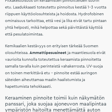
Pitkäkestoisuus on keraamisten pinnoitteiden suurin
etu. Laadukkaasti toteutettu pinnoitus kestää 1–3 vuotta
riippuen käyttöolosuhteista ja hoidosta. Hydrofobinen
ominaisuus tarkoittaa, että vesi ja lika eivät tartu pintaan
yhtä helposti, mikä helpottaa sekä päivittäistä käyttöä
että pesulatoimintaa.
Kemikaalien kestävyys on erityisen tärkeää Suomen
olosuhteissa.
Ammattipesuaineet
ja maantiesuola eivät
vaurioita kunnolla toteutettua keraamista pinnoitetta
samalla tavalla kuin perinteistä vahakerrosta. UV-suoja
on toinen merkittävä etu – pinnoite estää auringon
säteiden aiheuttamaa maalin haalistumista ja
hapettumista tehokkaasti.
Keraaminen pinnoite toimii kuin näkymätön
panssari, joka suojaa ajoneuvon maalipintaa
ympäristön haitoilta menettämättä auton