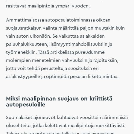
rasittavat maalipintoja ympäri vuoden.
Ammattimaisessa autopesulatoiminnassa oikean
suojausratkaisun valinta määrittää paljon muutakin kuin
vain auton ulkonäön. Se vaikuttaa asiakkaiden
paluuhalukkuuteen, lisämyyntimahdollisuuksiin ja
työmenekkiin. Tässä artikkelissa pureudumme
molempien menetelmien vahvuuksiin ja rajoituksiin,
jotta voit tehdä perusteltuja suosituksia eri
asiakastyypeille ja optimoida pesulan liiketoimintaa.
Miksi maalipinnan suojaus on kriittistä
autopesuloille
Suomalaiset ajoneuvot kohtaavat vuosittain äärimmäisiä
olosuhteita, jotka kuluttavat maalipintoja merkittävästi.
Talvisuola on erityisen haitallista – se ei ainoastaan