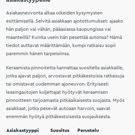
asiakastyypeille
Asiakasneuvonta alkaa oikeiden kysymysten
esittämisellä. Selvitä asiakkaan ajotottumukset: ajaako
hän paljon vai vähän, pääasiassa kaupungissa vai
maanteillä? Kuinka usein hän pesettää autonsa? Nämä
tiedot auttavat määrittämään, kumpi ratkaisu sopii
paremmin hänen tarpeisiinsa.
Keraamista pinnoitetta kannattaa suositella asiakkaille,
jotka ajavat paljon, arvostavat pitkäkestoisia ratkaisuja
tai omistavat uudemman ajoneuvon. Erityisesti
leasingautojen kuljettajat hyötyvät keraamisen
pinnoitteen tarjoamasta pitkäaikaisesta suojasta. Myös
asiakkaat, jotka pesevät autoaan harvoin, saavat
enemmän hyötyä pitkäkestoisesta suojauksesta.
Asiakastyyppi
Suositus
Perustelu