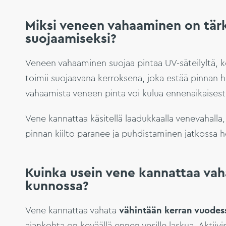
Miksi veneen vahaaminen on tär
suojaamiseksi?
Veneen vahaaminen suojaa pintaa UV-säteilyltä, ko
toimii suojaavana kerroksena, joka estää pinnan h
vahaamista veneen pinta voi kulua ennenaikaisesti
Vene kannattaa käsitellä laadukkaalla venevahalla, 
pinnan kiilto paranee ja puhdistaminen jatkossa h
Kuinka usein vene kannattaa vaha
kunnossa?
Vene kannattaa vahata
vähintään kerran vuodes
ajankohta on keväällä ennen vesille laskua. Aktiivi