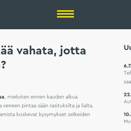
Uu
ää vahata, jotta
a?
6.
Te
saa
22
sa
, mieluiten ennen kauden alkua
Aut
veneen pintaa sään rasituksilta ja lialta.
haamista koskevat kysymykset selkeiden
10
Mu