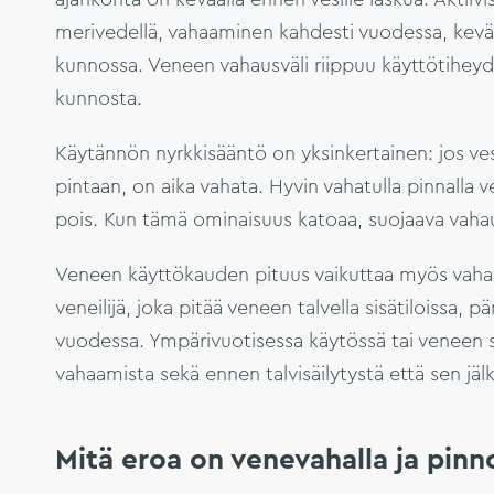
merivedellä, vahaaminen kahdesti vuodessa, kevääl
kunnossa. Veneen vahausväli riippuu käyttötiheyde
kunnosta.
Käytännön nyrkkisääntö on yksinkertainen: jos ves
pintaan, on aika vahata. Hyvin vahatulla pinnalla ve
pois. Kun tämä ominaisuus katoaa, suojaava vaha
Veneen käyttökauden pituus vaikuttaa myös vaha
veneilijä, joka pitää veneen talvella sisätiloissa, p
vuodessa. Ympärivuotisessa käytössä tai veneen se
vahaamista sekä ennen talvisäilytystä että sen jäl
Mitä eroa on venevahalla ja pinno