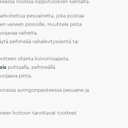
rkeässä roolissa lopputuloksen kannalta.
rkoitettua pesuainetta, joka poistaa
inen veneen pinnoille. Huuhtele pinta
uraavaa vaihetta.
ytä pehmeää vahalevityssientä tai
otteen ohjeita kuivumisajasta.
pois
puhtaalla, pehmeällä
suojaava pinta.
 suorassa auringonpaisteessa pesuaine ja
eneen hoitoon tarvittavat tuotteet