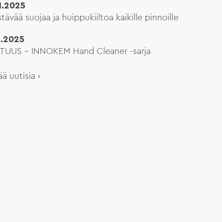
11.2025
tävää suojaa ja huippukiiltoa kaikille pinnoille
8.2025
TUUS – INNOKEM Hand Cleaner -sarja
ää uutisia ›