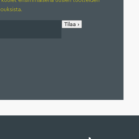
 kuulet ensimmäisenä uusien tuotteiden
jouksista.
Tilaa ›