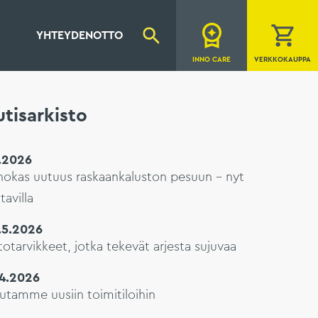
YHTEYDENOTTO
INNO CARE
VERKKOKAUPPA
tisarkisto
7.2026
hokas uutuus raskaankaluston pesuun – nyt
tavilla
.5.2026
otarvikkeet, jotka tekevät arjesta sujuvaa
.4.2026
utamme uusiin toimitiloihin