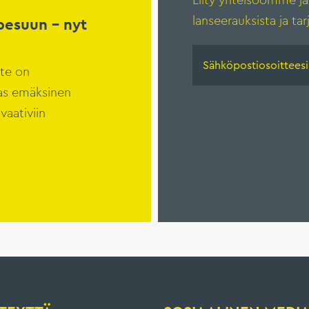
Liity yhteisöömme ja
lanseerauksista ja tar
pesuun – nyt
te on
kas emäksinen
vaativiin