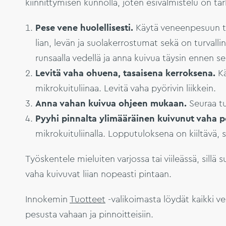
kiinnittymisen kunnolla, joten esivalmistelu on tä
Pese vene huolellisesti.
Käytä veneenpesuun ta
lian, levän ja suolakerrostumat sekä on turvall
runsaalla vedellä ja anna kuivua täysin ennen se
Levitä vaha ohuena, tasaisena kerroksena.
Kä
mikrokuituliinaa. Levitä vaha pyörivin liikkein.
Anna vahan kuivua ohjeen mukaan.
Seuraa tu
Pyyhi pinnalta ylimääräinen kuivunut vaha 
mikrokuituliinalla. Lopputuloksena on kiiltävä, 
Työskentele mieluiten varjossa tai viileässä, sillä
vaha kuivuvat liian nopeasti pintaan.
Innokemin
Tuotteet
-valikoimasta löydät kaikki v
pesusta vahaan ja pinnoitteisiin.