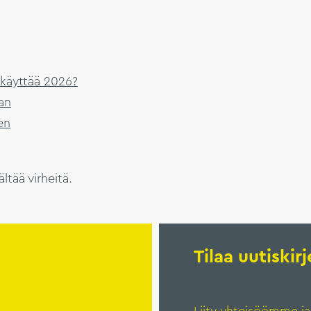
 käyttää 2026?
aan
en
ltää virheitä.
Tilaa uutiski