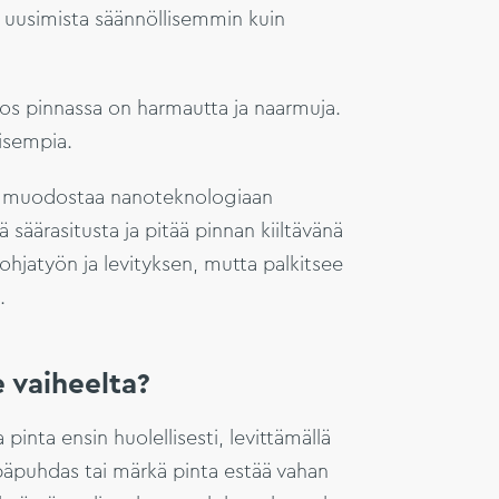
ii uusimista säännöllisemmin kuin
 jos pinnassa on harmautta ja naarmuja.
isempia.
e, muodostaa nanoteknologiaan
ä säärasitusta ja pitää pinnan kiiltävänä
ohjatyön ja levityksen, mutta palkitsee
.
 vaiheelta?
nta ensin huolellisesti, levittämällä
Epäpuhdas tai märkä pinta estää vahan