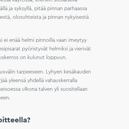
lä ja syksyllä, pitää pinnan parhaassa
stä, olosuhteista ja pinnan nykyisestä
i ei enää helmi pinnoilla vaan imeytyy
sipisarat pyöristyvät helmiksi ja vierivät
uskerros on kulunut loppuun.
usvälin tarpeeseen. Lyhyen kesäkauden
ärjää yleensä yhdellä vahauskerralla
isoessa ulkona talven yli suositellaan
keen.
itteella?