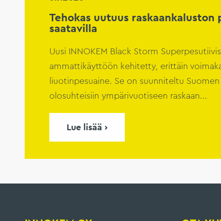
Tehokas uutuus raskaankaluston 
saatavilla
Uusi INNOKEM Black Storm Superpesutiivis
ammattikäyttöön kehitetty, erittäin voima
liuotinpesuaine. Se on suunniteltu Suomen 
olosuhteisiin ympärivuotiseen raskaan...
Lue lisää