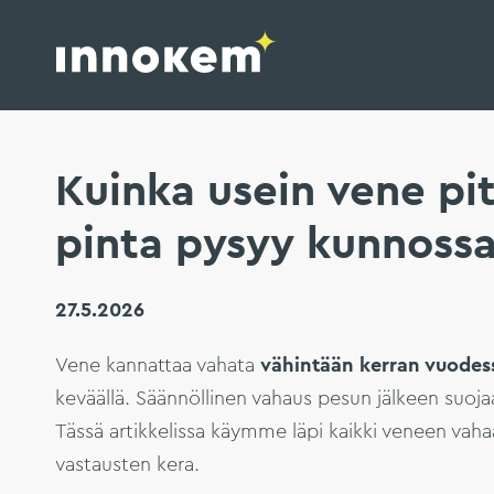
Innokem Oy
Hyppää
sisältöön
Kuinka usein vene pit
pinta pysyy kunnoss
27.5.2026
Vene kannattaa vahata
vähintään kerran vuodes
keväällä. Säännöllinen vahaus pesun jälkeen suojaa 
Tässä artikkelissa käymme läpi kaikki veneen va
vastausten kera.