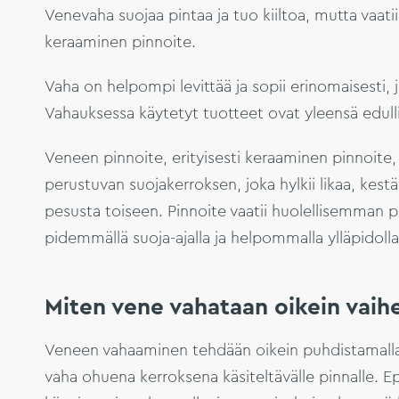
Venevaha suojaa pintaa ja tuo kiiltoa, mutta vaat
keraaminen pinnoite.
Vaha on helpompi levittää ja sopii erinomaisesti,
Vahauksessa käytetyt tuotteet ovat yleensä edull
Veneen pinnoite, erityisesti keraaminen pinnoit
perustuvan suojakerroksen, joka hylkii likaa, kestä
pesusta toiseen. Pinnoite vaatii huolellisemman p
pidemmällä suoja-ajalla ja helpommalla ylläpidolla
Miten vene vahataan oikein vaihe
Veneen vahaaminen tehdään oikein puhdistamalla pi
vaha ohuena kerroksena käsiteltävälle pinnalle. 