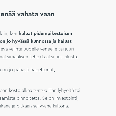
 enää vahata vaan
lloin, kun
haluat pidempikestoisen
on jo hyvässä kunnossa ja haluat
kevä valinta uudelle veneelle tai juuri
 maksimaalisen tehokkaaksi heti alusta.
a on jo pahasti hapettunut,
en kesto alkaa tuntua liian lyhyeltä tai
raamista pinnoitetta. Se on investointi,
ana ja pitkään säilyvänä kiiltona.