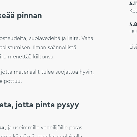
4.
Kes
keää pinnan
4.
UU
steudelta, suolavedeltä ja lialta. Vaha
Lis
aalistumisen. Ilman säännöllistä
 ja menettää kiiltonsa.
jotta materiaalit tulee suojattua hyvin,
elpottuu.
ta, jotta pinta pysyy
sa
, ja useimmille veneilijöille paras
sessa käytössä, etenkin suolaisella