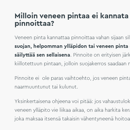
Milloin veneen pintaa ei kannata
pinnoittaa?
Veneen pinta kannattaa pinnoittaa vahan sijaan si
suojan, helpomman ylläpidon tai veneen pinta 
säilyttää sen sellaisena
. Pinnoite on erityisen jär
kiillotettuun pintaan, jolloin suojakerros saadaan
Pinnoite ei ole paras vaihtoehto, jos veneen pint
naarmuuntunut tai kulunut.
Yksinkertaisena ohjeena voi pitää: jos vahaustuloks
veneen ylläpito vie liikaa aikaa, on aika harkita ke
joka maksaa itsensä takaisin vähentyneenä hoitoaik