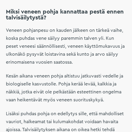
Miksi veneen pohja kannattaa pestä ennen
talvisäilytystä?
Veneen pohjanpesu on kauden jälkeen on tärkeä vaihe,
koska puhdas vene säilyy paremmin talven yli. Kun
peset veneesi säännöllisesti, veneen käyttömukavuus ja
ulkonäkö pysyvät loistavina sekä kunto ja arvo säilyy
erinomaisena vuosien saatossa.
Kesän aikana veneen pohja altistuu jatkuvasti vedelle ja
biologiselle kasvustolle. Pohja kerää levää, kalkkia ja
näkkiä, jotka eivät ole pelkästään esteettinen ongelma
vaan heikentävät myös veneen suorituskykyä.
Lisäksi puhdas pohja on edellytys sille, että mahdolliset
vauriot, halkeamat tai kulumakohdat voidaan havaita
ajoissa. Talvisäilytyksen aikana on oikea hetki tehdä