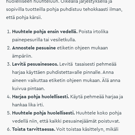
huolelliseen huuhteluun. Oikealla järjestyksellä ja
sopivilla tuotteilla pohja puhdistuu tehokkaasti ilman,
että pohja kärsii.
Huuhtele pohja ensin vedellä.
Poista irtolika
painepesurilla tai vesiletkulla.
Annostele pesuaine
etiketin ohjeen mukaan
ämpäriin.
Levitä pesuaineseos.
Levitä tasaisesti pehmeää
harjaa käyttäen puhdistettavalle pinnalle. Anna
aineen vaikuttaa etiketin ohjeen mukaan. Älä anna
kuivua pintaan.
Harjaa pohja huolellisesti.
Käytä pehmeää harjaa ja
hankaa lika irti.
Huuhtele pohja huolellisesti.
Huuhtele koko pohja
vedellä niin, että kaikki pesuainejäämät poistuvat.
Toista tarvittaessa.
Voit toistaa käsittelyn, mikäli