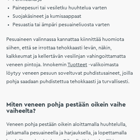
Painepesuri tai vesiletku huuhtelua varten
Suojakäsineet ja kumisaappaat
Pesuastia tai ämpäri pesuaineliuosta varten
Pesuaineen valinnassa kannattaa kiinnittää huomiota
siihen, että se irrottaa tehokkaasti levän, näkin,
kalkkeumat ja kellertävän vesilinjan vahingoittamatta
veneen pintoja. Innokemin
Tuotteet
-valikoimasta
löytyy veneen pesuun soveltuvat puhdistusaineet, joilla
pohja saadaan puhdistettua tehokkaasti ja turvallisesti.
Miten veneen pohja pestään oikein vaihe
vaiheelta?
Veneen pohja pestään oikein aloittamalla huuhtelulla,
jatkamalla pesuaineella ja harjauksella, ja lopettamalla