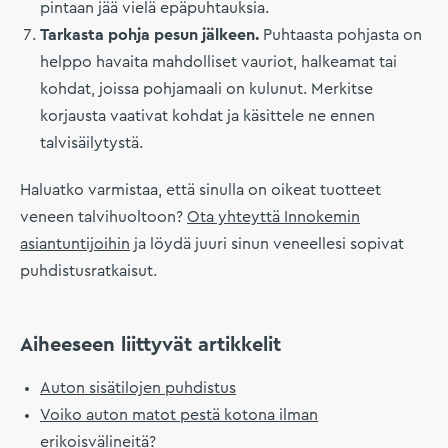
pintaan jää vielä epäpuhtauksia.
Tarkasta pohja pesun jälkeen.
Puhtaasta pohjasta on
helppo havaita mahdolliset vauriot, halkeamat tai
kohdat, joissa pohjamaali on kulunut. Merkitse
korjausta vaativat kohdat ja käsittele ne ennen
talvisäilytystä.
Haluatko varmistaa, että sinulla on oikeat tuotteet
veneen talvihuoltoon?
Ota yhteyttä Innokemin
asiantuntijoihin
ja löydä juuri sinun veneellesi sopivat
puhdistusratkaisut.
Aiheeseen liittyvät artikkelit
Auton sisätilojen puhdistus
Voiko auton matot pestä kotona ilman
erikoisvälineitä?