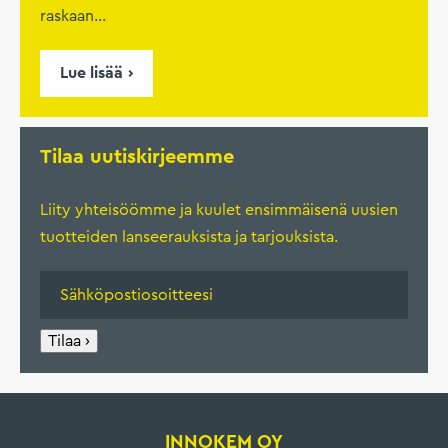
raskaan...
Lue lisää
Tilaa uutiskirjeemme
Liity yhteisöömme ja kuulet ensimmäisenä uusien
tuotteiden lanseerauksista ja tarjouksista.
Tilaa ›
INNOKEM OY