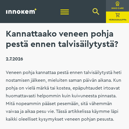
Hyppää
sisältöön
Innokem Oy
INNO CARE
VERKKOKAUPPA
Kannattaako veneen pohja
pestä ennen talvisäilytystä?
2.7.2026
Veneen pohja kannattaa pestä ennen talvisäilytystä heti
nostamisen jälkeen, mieluiten saman päivän aikana. Kun
pohja on vielä märkä tai kostea, epäpuhtaudet irtoavat
huomattavasti helpommin kuin kuivuneesta pinnasta.
Mitä nopeammin pääset pesemään, sitä vähemmän
vaivaa ja aikaa pesu vie. Tässä artikkelissa käymme läpi
kaikki oleelliset kysymykset veneen pohjan pesusta.