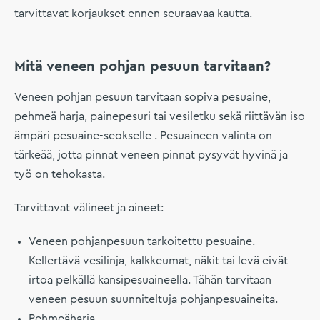
tarvittavat korjaukset ennen seuraavaa kautta.
Mitä veneen pohjan pesuun tarvitaan?
Veneen pohjan pesuun tarvitaan sopiva pesuaine,
pehmeä harja, painepesuri tai vesiletku sekä riittävän iso
ämpäri pesuaine-seokselle . Pesuaineen valinta on
tärkeää, jotta pinnat veneen pinnat pysyvät hyvinä ja
työ on tehokasta.
Tarvittavat välineet ja aineet:
Veneen pohjanpesuun tarkoitettu pesuaine.
Kellertävä vesilinja, kalkkeumat, näkit tai levä eivät
irtoa pelkällä kansipesuaineella. Tähän tarvitaan
veneen pesuun suunniteltuja pohjanpesuaineita.
Pehmeäharja