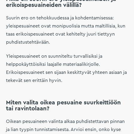
erikoispesuaineiden välillä?
Suurin ero on tehokkuudessa ja kohdentamisessa:
yleispesuaineet ovat monipuolisia mutta maltillisia, kun
taas erikoispesuaineet ovat kehitelty juuri tiettyyn
puhdistustehtävään.
Yleispesuaineet on suunniteltu turvallisiksi ja
helppokäyttöisiksi laajalle materiaalikirjolle.
Erikoispesuaineet sen sijaan keskittyvät yhteen asiaan ja
tekevät sen erittäin hyvin.
Miten valita oikea pesuaine suurkeittiöön
tai ravintolaan?
Oikean pesuaineen valinta alkaa puhdistettavan pinnan
ja lian tyypin tunnistamisesta. Arvioi ensin, onko kyse