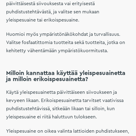
päivittäisestä siivouksesta vai erityisestä
puhdistustehtävästä, ja valitse sen mukaan
yleispesuaine tai erikoispesuaine.
Huomioi myös ympäristönäkökohdat ja turvallisuus.
Valitse fosfaatittomia tuotteita sekä tuotteita, jotka on
kehitetty vähentämään ympäristökuormitusta.
Milloin kannattaa käyttää yleispesuainetta
ja milloin erikoispesuainetta?
Käytä yleispesuainetta päivittäiseen siivoukseen ja
kevyeen likaan. Erikoispesuainetta tarvitset vaativissa
puhdistustehtävissä, sitkeään likaan tai silloin, kun
yleispesuaine ei riitä haluttuun tulokseen.
Yleispesuaine on oikea valinta lattioiden puhdistukseen,