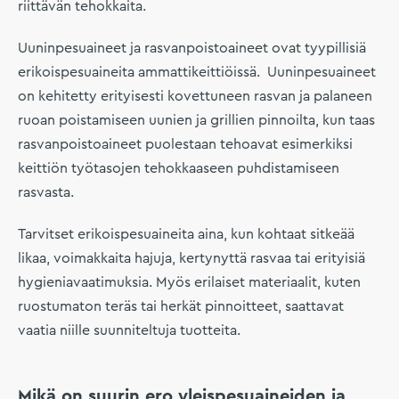
riittävän tehokkaita.
Uuninpesuaineet ja rasvanpoistoaineet ovat tyypillisiä
erikoispesuaineita ammattikeittiöissä. Uuninpesuaineet
on kehitetty erityisesti kovettuneen rasvan ja palaneen
ruoan poistamiseen uunien ja grillien pinnoilta, kun taas
rasvanpoistoaineet puolestaan tehoavat esimerkiksi
keittiön työtasojen tehokkaaseen puhdistamiseen
rasvasta.
Tarvitset erikoispesuaineita aina, kun kohtaat sitkeää
likaa, voimakkaita hajuja, kertynyttä rasvaa tai erityisiä
hygieniavaatimuksia. Myös erilaiset materiaalit, kuten
ruostumaton teräs tai herkät pinnoitteet, saattavat
vaatia niille suunniteltuja tuotteita.
Mikä on suurin ero yleispesuaineiden ja