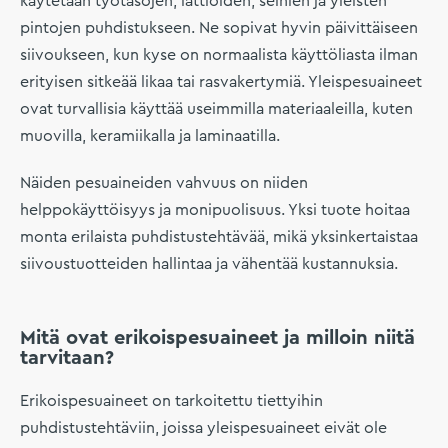
käytetään työtasojen, lattioiden, seinien ja yleisten
pintojen puhdistukseen. Ne sopivat hyvin päivittäiseen
siivoukseen, kun kyse on normaalista käyttöliasta ilman
erityisen sitkeää likaa tai rasvakertymiä. Yleispesuaineet
ovat turvallisia käyttää useimmilla materiaaleilla, kuten
muovilla, keramiikalla ja laminaatilla.
Näiden pesuaineiden vahvuus on niiden
helppokäyttöisyys ja monipuolisuus. Yksi tuote hoitaa
monta erilaista puhdistustehtävää, mikä yksinkertaistaa
siivoustuotteiden hallintaa ja vähentää kustannuksia.
Mitä ovat erikoispesuaineet ja milloin niitä
tarvitaan?
Erikoispesuaineet on tarkoitettu tiettyihin
puhdistustehtäviin, joissa yleispesuaineet eivät ole