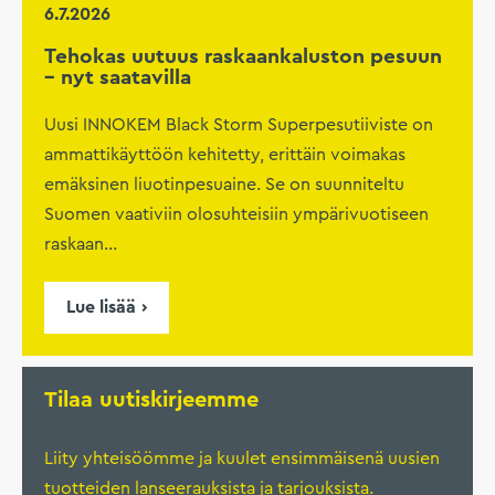
6.7.2026
Tehokas uutuus raskaankaluston pesuun
– nyt saatavilla
Uusi INNOKEM Black Storm Superpesutiiviste on
ammattikäyttöön kehitetty, erittäin voimakas
emäksinen liuotinpesuaine. Se on suunniteltu
Suomen vaativiin olosuhteisiin ympärivuotiseen
raskaan...
Lue lisää
Tilaa uutiskirjeemme
Liity yhteisöömme ja kuulet ensimmäisenä uusien
tuotteiden lanseerauksista ja tarjouksista.