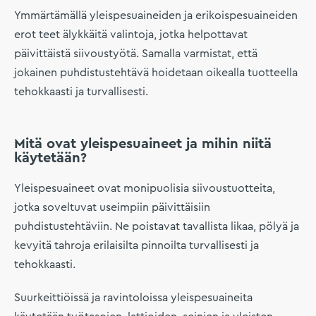
Ymmärtämällä yleispesuaineiden ja erikoispesuaineiden
erot teet älykkäitä valintoja, jotka helpottavat
päivittäistä siivoustyötä. Samalla varmistat, että
jokainen puhdistustehtävä hoidetaan oikealla tuotteella
tehokkaasti ja turvallisesti.
Mitä ovat yleispesuaineet ja mihin niitä
käytetään?
Yleispesuaineet ovat monipuolisia siivoustuotteita,
jotka soveltuvat useimpiin päivittäisiin
puhdistustehtäviin. Ne poistavat tavallista likaa, pölyä ja
kevyitä tahroja erilaisilta pinnoilta turvallisesti ja
tehokkaasti.
Suurkeittiöissä ja ravintoloissa yleispesuaineita