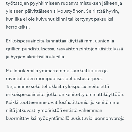
työtasojen pyyhkimiseen ruoanvalmistuksen jälkeen ja
yleiseen päivittäiseen siivoustyöhön. Se riittää hyvin,
kun lika ei ole kuivunut kiinni tai kertynyt paksuiksi
kerroksiksi.
Erikoispesuaineita kannattaa käyttää mm. uunien ja
grillien puhdistuksessa, rasvaisten pintojen käsittelyssä
ja hygieniakriittisillä alueilla.
Me Innokemillä ymmärrämme suurkeittiöiden ja
ravintoloiden monipuoliset puhdistustarpeet.
Tarjoamme sekä tehokkaita yleispesuaineita että
erikoispesuaineita, jotka on kehitetty ammattikäyttöön.
Kaikki tuotteemme ovat fosfaatittomia, ja kehitämme
niitä jatkuvasti ympäristöä entistä vähemmän
kuormittaviksi hyödyntämällä uusiutuvia luonnonvaroja.