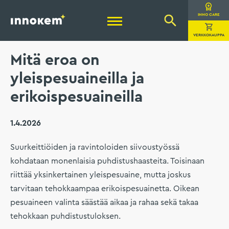
Hyppää
sisältöön
Innokem Oy
INNO CARE
VERKKOKAUPPA
Mitä eroa on
yleispesuaineilla ja
erikoispesuaineilla
1.4.2026
Suurkeittiöiden ja ravintoloiden siivoustyössä
kohdataan monenlaisia puhdistushaasteita. Toisinaan
riittää yksinkertainen yleispesuaine, mutta joskus
tarvitaan tehokkaampaa erikoispesuainetta. Oikean
pesuaineen valinta säästää aikaa ja rahaa sekä takaa
tehokkaan puhdistustuloksen.