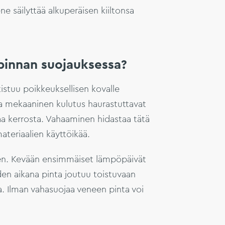
ene säilyttää alkuperäisen kiiltonsa
.
pinnan suojauksessa?
istuu poikkeuksellisen kovalle
ä ja mekaaninen kulutus haurastuttavat
aa kerrosta. Vahaaminen hidastaa tätä
ateriaalien käyttöikää.
nen. Kevään ensimmäiset lämpöpäivät
en aikana pinta joutuu toistuvaan
. Ilman vahasuojaa veneen pinta voi