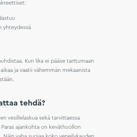
reettiset:
dastuu
un yhteydessä
hdistaa. Kun lika ei pääse tarttumaan
 aikaa ja vaatii vähemmän mekaanista
stään.
attaa tehdä?
 vesillelaskua sekä tarvittaessa
. Paras ajankohta on keväthuollon
a. Näin vaha suojaa koko veneilykauden