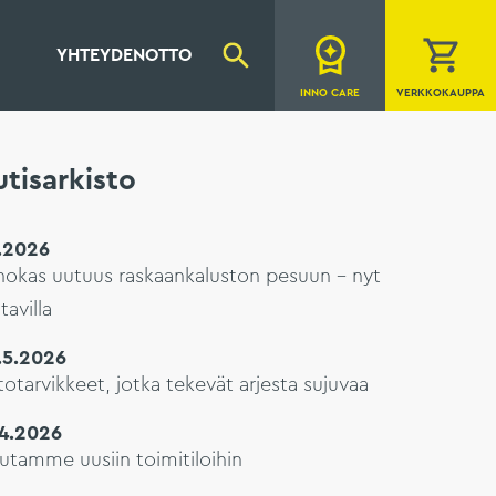
YHTEYDENOTTO
INNO CARE
VERKKOKAUPPA
tisarkisto
7.2026
hokas uutuus raskaankaluston pesuun – nyt
tavilla
.5.2026
otarvikkeet, jotka tekevät arjesta sujuvaa
.4.2026
utamme uusiin toimitiloihin