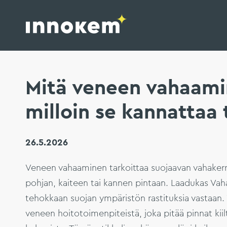
Innokem Oy
Hyppää
sisältöön
Mitä veneen vahaamin
milloin se kannattaa
26.5.2026
Veneen vahaaminen tarkoittaa suojaavan vahakerr
pohjan, kaiteen tai kannen pintaan. Laadukas Vaha
tehokkaan suojan ympäristön rastituksia vastaan
veneen hoitotoimenpiteistä, joka pitää pinnat kiil