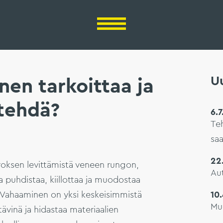
Uu
en tarkoittaa ja
 tehdä?
6.
Te
saa
22
oksen levittämistä veneen rungon,
Aut
 puhdistaa, kiillottaa ja muodostaa
. Vahaaminen on yksi keskeisimmistä
10
Mu
tävinä ja hidastaa materiaalien