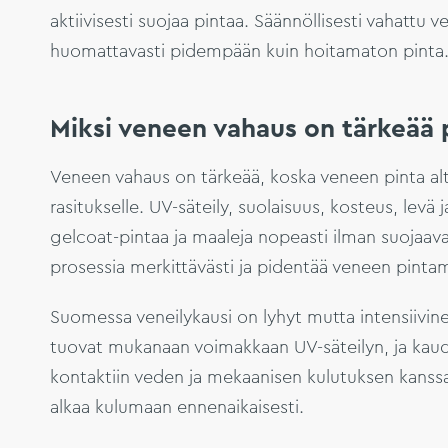
aktiivisesti suojaa pintaa. Säännöllisesti vahattu v
huomattavasti pidempään kuin hoitamaton pinta
Miksi veneen vahaus on tärkeää 
Veneen vahaus on tärkeää, koska veneen pinta alt
rasitukselle. UV-säteily, suolaisuus, kosteus, lev
gelcoat-pintaa ja maaleja nopeasti ilman suojaav
prosessia merkittävästi ja pidentää veneen pintam
Suomessa veneilykausi on lyhyt mutta intensiivi
tuovat mukanaan voimakkaan UV-säteilyn, ja kaud
kontaktiin veden ja mekaanisen kulutuksen kanssa
alkaa kulumaan ennenaikaisesti.