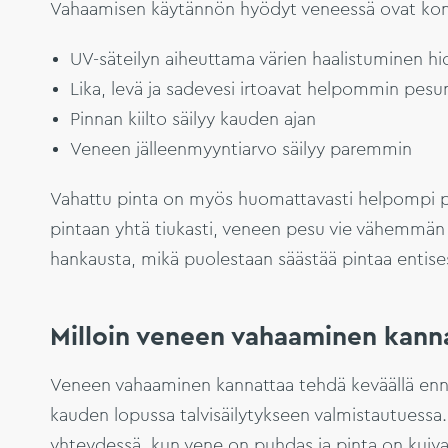
Vahaamisen käytännön hyödyt veneessä ovat konk
UV-säteilyn aiheuttama värien haalistuminen hi
Lika, levä ja sadevesi irtoavat helpommin pes
Pinnan kiilto säilyy kauden ajan
Veneen jälleenmyyntiarvo säilyy paremmin
Vahattu pinta on myös huomattavasti helpompi pu
pintaan yhtä tiukasti, veneen pesu vie vähemmän
hankausta, mikä puolestaan säästää pintaa entise
Milloin veneen vahaaminen kann
Veneen vahaaminen kannattaa tehdä keväällä ennen
kauden lopussa talvisäilytykseen valmistautuessa
yhteydessä, kun vene on puhdas ja pinta on kuiv