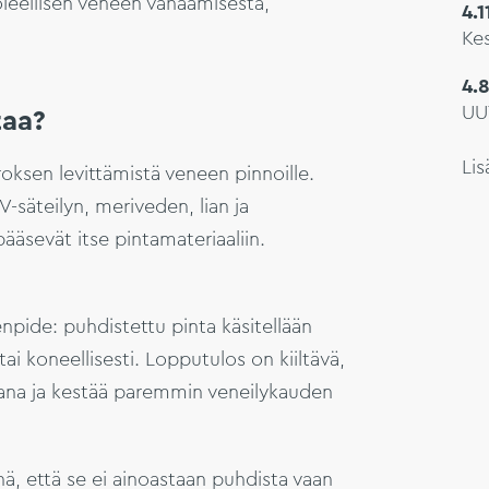
oleellisen veneen vahaamisesta,
4.
Kes
4.
UU
taa?
Lis
ksen levittämistä veneen pinnoille.
-säteilyn, meriveden, lian ja
ääsevät itse pintamateriaaliin.
pide: puhdistettu pinta käsitellään
tai koneellisesti. Lopputulos on kiiltävä,
aana ja kestää paremmin veneilykauden
ä, että se ei ainoastaan puhdista vaan