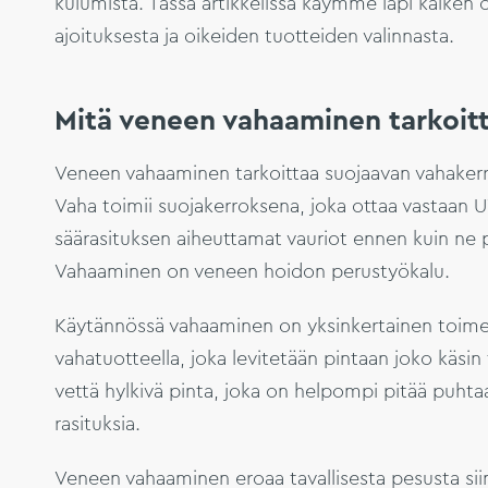
kulumista. Tässä artikkelissa käymme läpi kaiken 
ajoituksesta ja oikeiden tuotteiden valinnasta.
Mitä veneen vahaaminen tarkoit
Veneen vahaaminen tarkoittaa suojaavan vahakerro
Vaha toimii suojakerroksena, joka ottaa vastaan UV
säärasituksen aiheuttamat vauriot ennen kuin ne p
Vahaaminen on veneen hoidon perustyökalu.
Käytännössä vahaaminen on yksinkertainen toimen
vahatuotteella, joka levitetään pintaan joko käsin 
vettä hylkivä pinta, joka on helpompi pitää puht
rasituksia.
Veneen vahaaminen eroaa tavallisesta pesusta siin