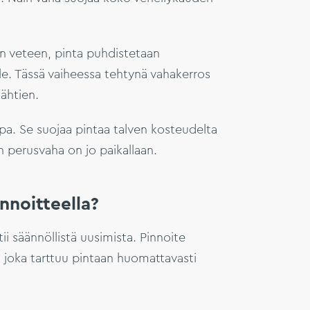
n veteen, pinta puhdistetaan
lle. Tässä vaiheessa tehtynä vahakerros
lähtien.
pa. Se suojaa pintaa talven kosteudelta
n perusvaha on jo paikallaan.
nnoitteella?
i säännöllistä uusimista. Pinnoite
, joka tarttuu pintaan huomattavasti