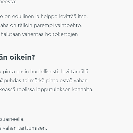
peesta:
 on edullinen ja helppo levittää itse.
aha on tällöin parempi vaihtoehto.
 halutaan vähentää hoitokertojen
n oikein?
nta ensin huolellisesti, levittämällä
Epäpuhdas tai märkä pinta estää vahan
rkeässä roolissa lopputuloksen kannalta.
suaineella.
ä vahan tarttumisen.