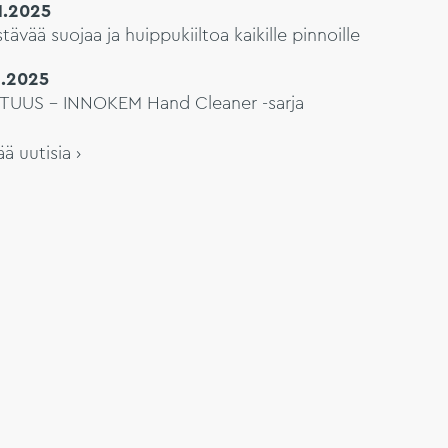
11.2025
tävää suojaa ja huippukiiltoa kaikille pinnoille
8.2025
TUUS – INNOKEM Hand Cleaner -sarja
ää uutisia ›