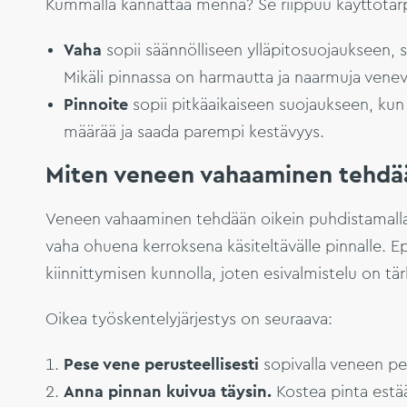
Kummalla kannattaa mennä? Se riippuu käyttötar
Vaha
sopii säännölliseen ylläpitosuojaukseen, se
Mikäli pinnassa on harmautta ja naarmuja venev
Pinnoite
sopii pitkäaikaiseen suojaukseen, kun
määrää ja saada parempi kestävyys.
Miten veneen vahaaminen tehdää
Veneen vahaaminen tehdään oikein puhdistamalla pi
vaha ohuena kerroksena käsiteltävälle pinnalle. 
kiinnittymisen kunnolla, joten esivalmistelu on tä
Oikea työskentelyjärjestys on seuraava:
Pese vene perusteellisesti
sopivalla veneen pe
Anna pinnan kuivua täysin.
Kostea pinta estä