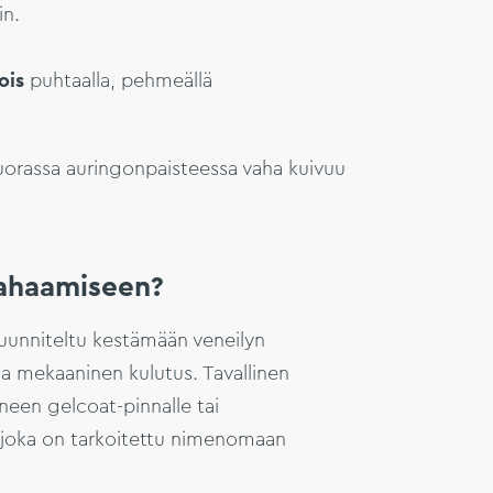
in.
ois
puhtaalla, pehmeällä
ä suorassa auringonpaisteessa vaha kuivuu
vahaamiseen?
uunniteltu kestämään veneilyn
 ja mekaaninen kulutus. Tavallinen
eneen gelcoat-pinnalle tai
e, joka on tarkoitettu nimenomaan