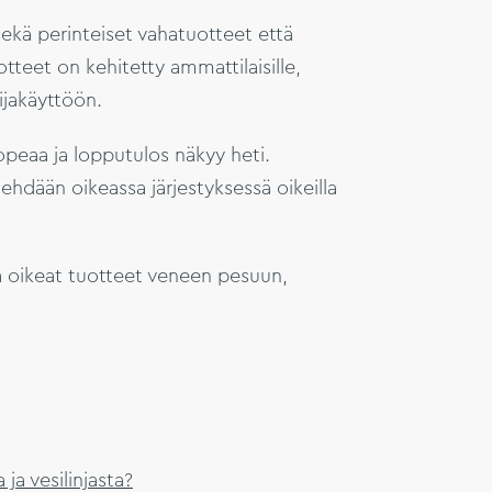
ekä perinteiset vahatuotteet että
teet on kehitetty ammattilaisille,
ijakäyttöön.
opeaa ja lopputulos näkyy heti.
tehdään oikeassa järjestyksessä oikeilla
 oikeat tuotteet veneen pesuun,
ja vesilinjasta?