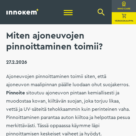
Hyppää
sisältöön
Innokem Oy
INNO CARE
VERKKOKAUPPA
Miten ajoneuvojen
pinnoittaminen toimii?
27.2.2026
Ajoneuvojen pinnoittaminen toimii siten, että
ajoneuvon maalipinnan päälle luodaan ohut suojakerros.
Pinnoite
sitoutuu ajoneuvon pintaan kemiallisesti ja
muodostaa kovan, kiiltävän suojan, joka torjuu likaa,
vettä ja UV-säteitä tehokkaammin kuin perinteinen vaha.
Pinnoittaminen parantaa auton kiiltoa ja helpottaa pesua
merkittävästi. Tässä oppaassa käymme läpi
pinnoittamisen keskeiset vaiheet ja hyödyt.