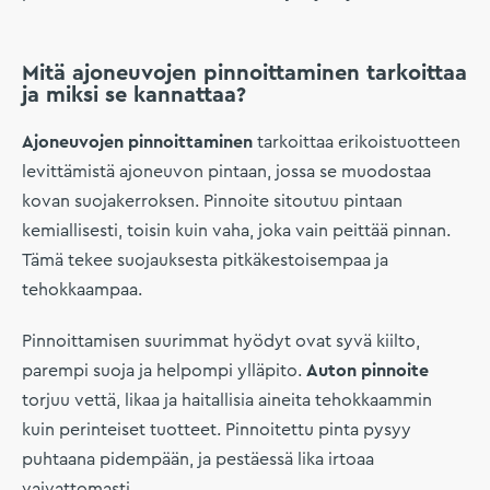
Mitä ajoneuvojen pinnoittaminen tarkoittaa
ja miksi se kannattaa?
Ajoneuvojen pinnoittaminen
tarkoittaa erikoistuotteen
levittämistä ajoneuvon pintaan, jossa se muodostaa
kovan suojakerroksen. Pinnoite sitoutuu pintaan
kemiallisesti, toisin kuin vaha, joka vain peittää pinnan.
Tämä tekee suojauksesta pitkäkestoisempaa ja
tehokkaampaa.
Pinnoittamisen suurimmat hyödyt ovat syvä kiilto,
parempi suoja ja helpompi ylläpito.
Auton pinnoite
torjuu vettä, likaa ja haitallisia aineita tehokkaammin
kuin perinteiset tuotteet. Pinnoitettu pinta pysyy
puhtaana pidempään, ja pestäessä lika irtoaa
vaivattomasti.