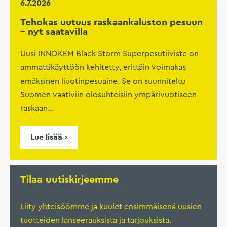
6.7.2026
Tehokas uutuus raskaankaluston pesuun
– nyt saatavilla
Uusi INNOKEM Black Storm Superpesutiiviste on
ammattikäyttöön kehitetty, erittäin voimakas
emäksinen liuotinpesuaine. Se on suunniteltu
Suomen vaativiin olosuhteisiin ympärivuotiseen
raskaan...
Lue lisää
Tilaa uutiskirjeemme
Liity yhteisöömme ja kuulet ensimmäisenä uusien
tuotteiden lanseerauksista ja tarjouksista.