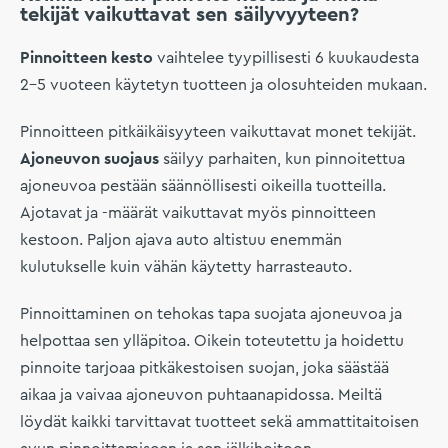
tekijät vaikuttavat sen säilyvyyteen?
Pinnoitteen kesto
vaihtelee tyypillisesti 6 kuukaudesta
2–5 vuoteen käytetyn tuotteen ja olosuhteiden mukaan.
Pinnoitteen pitkäikäisyyteen vaikuttavat monet tekijät.
Ajoneuvon suojaus
säilyy parhaiten, kun pinnoitettua
ajoneuvoa pestään säännöllisesti oikeilla tuotteilla.
Ajotavat ja -määrät vaikuttavat myös pinnoitteen
kestoon. Paljon ajava auto altistuu enemmän
kulutukselle kuin vähän käytetty harrasteauto.
Pinnoittaminen on tehokas tapa suojata ajoneuvoa ja
helpottaa sen ylläpitoa. Oikein toteutettu ja hoidettu
pinnoite tarjoaa pitkäkestoisen suojan, joka säästää
aikaa ja vaivaa ajoneuvon puhtaanapidossa. Meiltä
löydät kaikki tarvittavat tuotteet sekä ammattitaitoisen