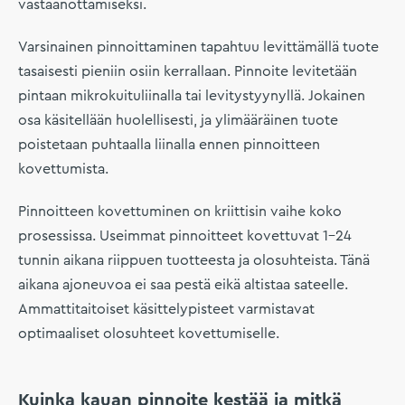
vastaanottamiseksi.
Varsinainen pinnoittaminen tapahtuu levittämällä tuote
tasaisesti pieniin osiin kerrallaan. Pinnoite levitetään
pintaan mikrokuituliinalla tai levitystyynyllä. Jokainen
osa käsitellään huolellisesti, ja ylimääräinen tuote
poistetaan puhtaalla liinalla ennen pinnoitteen
kovettumista.
Pinnoitteen kovettuminen on kriittisin vaihe koko
prosessissa. Useimmat pinnoitteet kovettuvat 1–24
tunnin aikana riippuen tuotteesta ja olosuhteista. Tänä
aikana ajoneuvoa ei saa pestä eikä altistaa sateelle.
Ammattitaitoiset käsittelypisteet varmistavat
optimaaliset olosuhteet kovettumiselle.
Kuinka kauan pinnoite kestää ja mitkä