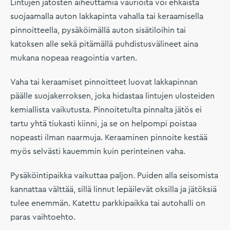
Lintujen jätösten aiheuttamia vaurioita voi ehkäistä
suojaamalla auton lakkapinta vahalla tai keraamisella
pinnoitteella, pysäköimällä auton sisätiloihin tai
katoksen alle sekä pitämällä puhdistusvälineet aina
mukana nopeaa reagointia varten.
Vaha tai keraamiset pinnoitteet luovat lakkapinnan
päälle suojakerroksen, joka hidastaa lintujen ulosteiden
kemiallista vaikutusta. Pinnoitetulta pinnalta jätös ei
tartu yhtä tiukasti kiinni, ja se on helpompi poistaa
nopeasti ilman naarmuja. Keraaminen pinnoite kestää
myös selvästi kauemmin kuin perinteinen vaha.
Pysäköintipaikka vaikuttaa paljon. Puiden alla seisomista
kannattaa välttää, sillä linnut lepäilevät oksilla ja jätöksiä
tulee enemmän. Katettu parkkipaikka tai autohalli on
paras vaihtoehto.