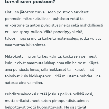
turvalliseen poistoon?
Lintujen jätösten turvalliseen poistoon tarvitset
pehmeän mikrokuituliinan, puhdasta vettä tai
erikoistuneita auton puhdistusaineita sekä mahdollisesti
erillisen spray-pullon. Vältä paperipyyhkeitä,
talousliinoja ja muita karkeita materiaaleja, jotka voivat
naarmuttaa lakkapintaa.
Mikrokuituliina on tärkeä valinta, koska sen pehmeät
kuidut eivät naarmuta lakkapintaa niin helposti. Käytä
aina puhdasta liinaa, sillä hiekkaiset tai likaiset liinat
toimivat kuin hiekkapaperi. Pidä muutama puhdas liina
autossa aina valmiina.
Puhdistusaineeksi riittää joskus pelkkä pelkkä vesi,
mutta erikoistuneet auton pintapuhdistusaineet
helpottavat työtä huomattavasti. Ne sisältävät