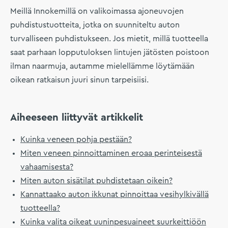
Meillä Innokemillä on valikoimassa ajoneuvojen
puhdistustuotteita, jotka on suunniteltu auton
turvalliseen puhdistukseen. Jos mietit, millä tuotteella
saat parhaan lopputuloksen lintujen jätösten poistoon
ilman naarmuja, autamme mielellämme löytämään
oikean ratkaisun juuri sinun tarpeisiisi.
Aiheeseen liittyvät artikkelit
Kuinka veneen pohja pestään?
Miten veneen pinnoittaminen eroaa perinteisestä
vahaamisesta?
Miten auton sisätilat puhdistetaan oikein?
Kannattaako auton ikkunat pinnoittaa vesihylkivällä
tuotteella?
Kuinka valita oikeat uuninpesuaineet suurkeittiöön