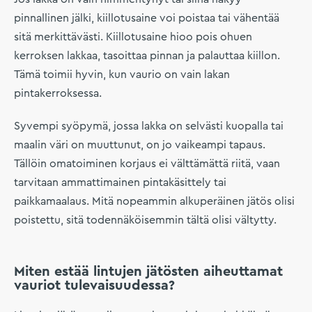
pinnallinen jälki, kiillotusaine voi poistaa tai vähentää
sitä merkittävästi. Kiillotusaine hioo pois ohuen
kerroksen lakkaa, tasoittaa pinnan ja palauttaa kiillon.
Tämä toimii hyvin, kun vaurio on vain lakan
pintakerroksessa.
Syvempi syöpymä, jossa lakka on selvästi kuopalla tai
maalin väri on muuttunut, on jo vaikeampi tapaus.
Tällöin omatoiminen korjaus ei välttämättä riitä, vaan
tarvitaan ammattimainen pintakäsittely tai
paikkamaalaus. Mitä nopeammin alkuperäinen jätös olisi
poistettu, sitä todennäköisemmin tältä olisi vältytty.
Miten estää lintujen jätösten aiheuttamat
vauriot tulevaisuudessa?