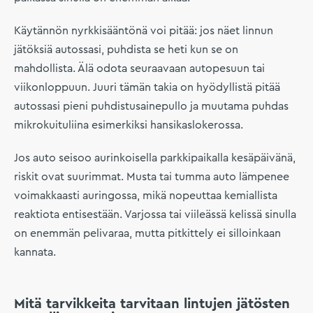
Käytännön nyrkkisääntönä voi pitää: jos näet linnun
jätöksiä autossasi, puhdista se heti kun se on
mahdollista. Älä odota seuraavaan autopesuun tai
viikonloppuun. Juuri tämän takia on hyödyllistä pitää
autossasi pieni puhdistusainepullo ja muutama puhdas
mikrokuituliina esimerkiksi hansikaslokerossa.
Jos auto seisoo aurinkoisella parkkipaikalla kesäpäivänä,
riskit ovat suurimmat. Musta tai tumma auto lämpenee
voimakkaasti auringossa, mikä nopeuttaa kemiallista
reaktiota entisestään. Varjossa tai viileässä kelissä sinulla
on enemmän pelivaraa, mutta pitkittely ei silloinkaan
kannata.
Mitä tarvikkeita tarvitaan lintujen jätösten