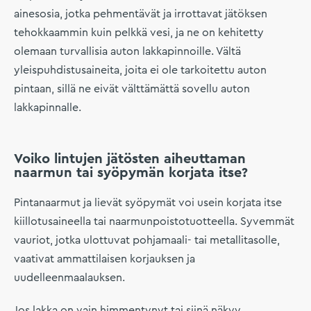
ainesosia, jotka pehmentävät ja irrottavat jätöksen
tehokkaammin kuin pelkkä vesi, ja ne on kehitetty
olemaan turvallisia auton lakkapinnoille. Vältä
yleispuhdistusaineita, joita ei ole tarkoitettu auton
pintaan, sillä ne eivät välttämättä sovellu auton
lakkapinnalle.
Voiko lintujen jätösten aiheuttaman
naarmun tai syöpymän korjata itse?
Pintanaarmut ja lievät syöpymät voi usein korjata itse
kiillotusaineella tai naarmunpoistotuotteella. Syvemmät
vauriot, jotka ulottuvat pohjamaali- tai metallitasolle,
vaativat ammattilaisen korjauksen ja
uudelleenmaalauksen.
Jos lakka on vain himmentynyt tai siinä näkyy