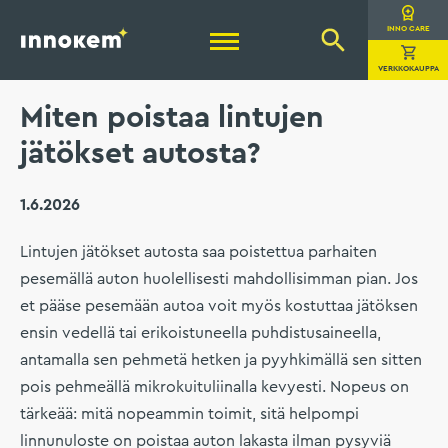
Hyppää
sisältöön
Innokem Oy
INNO CARE
VERKKOKAUPPA
Miten poistaa lintujen
jätökset autosta?
1.6.2026
Lintujen jätökset autosta saa poistettua parhaiten
pesemällä auton huolellisesti mahdollisimman pian. Jos
et pääse pesemään autoa voit myös kostuttaa jätöksen
ensin vedellä tai erikoistuneella puhdistusaineella,
antamalla sen pehmetä hetken ja pyyhkimällä sen sitten
pois pehmeällä mikrokuituliinalla kevyesti. Nopeus on
tärkeää: mitä nopeammin toimit, sitä helpompi
linnunuloste on poistaa auton lakasta ilman pysyviä