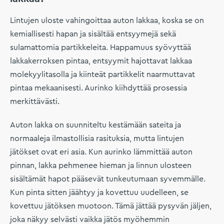
Lintujen uloste vahingoittaa auton lakkaa, koska se on
kemiallisesti hapan ja sisältää entsyymejä sekä
sulamattomia partikkeleita. Happamuus syövyttää
lakkakerroksen pintaa, entsyymit hajottavat lakkaa
molekyylitasolla ja kiinteät partikkelit naarmuttavat
pintaa mekaanisesti. Aurinko kiihdyttää prosessia
merkittävästi.
Auton lakka on suunniteltu kestämään sateita ja
normaaleja ilmastollisia rasituksia, mutta lintujen
jätökset ovat eri asia. Kun aurinko lämmittää auton
pinnan, lakka pehmenee hieman ja linnun ulosteen
sisältämät hapot pääsevät tunkeutumaan syvemmälle.
Kun pinta sitten jäähtyy ja kovettuu uudelleen, se
kovettuu jätöksen muotoon. Tämä jättää pysyvän jäljen,
joka näkyy selvästi vaikka jätös myöhemmin