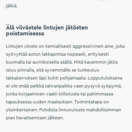
jälkiä.
Älä viivästele lintujen jätösten
poistamisessa
Lintujen uloste on kemiallisesti aggressiivinen aine, joka
syövyttää auton lakkapintaa nopeasti, erityisesti
kuumalla tai aurinkoisella säällä. Mitä kauemmin jätös
istuu pinnalla, sitä syvemmälle se tunkeutuu
lakkakerroksen läpi kohti pohjamaalia. Lopputuloksena
ei ole enää pelkkä tahranpaikka vaan pysyvä syöpymä,
jonka korjaaminen vaatii kiillotusta tai pahimmassa
tapauksessa uuden maalauksen. Toimintatapa on
yksinkertainen: Puhdista linnunuloste mahdollisimman
pian havaitsemisen jälkeen.