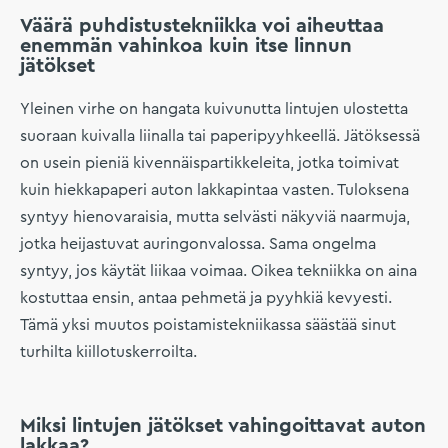
Väärä puhdistustekniikka voi aiheuttaa
enemmän vahinkoa kuin itse linnun
jätökset
Yleinen virhe on hangata kuivunutta lintujen ulostetta
suoraan kuivalla liinalla tai paperipyyhkeellä. Jätöksessä
on usein pieniä kivennäispartikkeleita, jotka toimivat
kuin hiekkapaperi auton lakkapintaa vasten. Tuloksena
syntyy hienovaraisia, mutta selvästi näkyviä naarmuja,
jotka heijastuvat auringonvalossa. Sama ongelma
syntyy, jos käytät liikaa voimaa. Oikea tekniikka on aina
kostuttaa ensin, antaa pehmetä ja pyyhkiä kevyesti.
Tämä yksi muutos poistamistekniikassa säästää sinut
turhilta kiillotuskerroilta.
Miksi lintujen jätökset vahingoittavat auton
lakkaa?