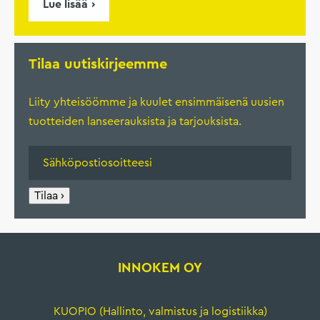
Lue lisää
Tilaa uutiskirjeemme
Liity yhteisöömme ja kuulet ensimmäisenä uusien
tuotteiden lanseerauksista ja tarjouksista.
Tilaa ›
INNOKEM OY
KUOPIO (Hallinto, valmistus ja logistiikka)