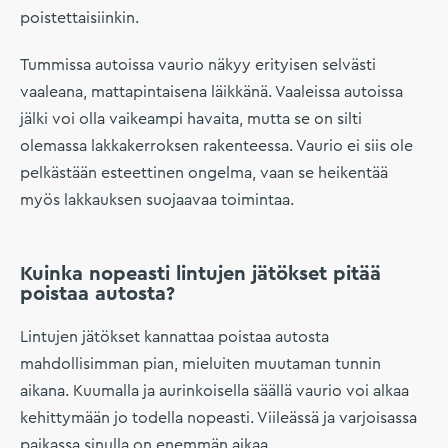
poistettaisiinkin.
Tummissa autoissa vaurio näkyy erityisen selvästi
vaaleana, mattapintaisena läikkänä. Vaaleissa autoissa
jälki voi olla vaikeampi havaita, mutta se on silti
olemassa lakkakerroksen rakenteessa. Vaurio ei siis ole
pelkästään esteettinen ongelma, vaan se heikentää
myös lakkauksen suojaavaa toimintaa.
Kuinka nopeasti lintujen jätökset pitää
poistaa autosta?
Lintujen jätökset kannattaa poistaa autosta
mahdollisimman pian, mieluiten muutaman tunnin
aikana. Kuumalla ja aurinkoisella säällä vaurio voi alkaa
kehittymään jo todella nopeasti. Viileässä ja varjoisassa
paikassa sinulla on enemmän aikaa.