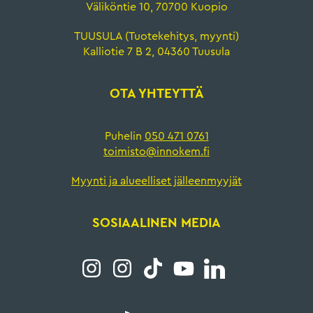
Väliköntie 10, 70700 Kuopio
TUUSULA (Tuotekehitys, myynti)
Kalliotie 7 B 2, 04360 Tuusula
OTA YHTEYTTÄ
Puhelin
050 471 0761
toimisto@innokem.fi
Myynti ja alueelliset jälleenmyyjät
SOSIAALINEN MEDIA