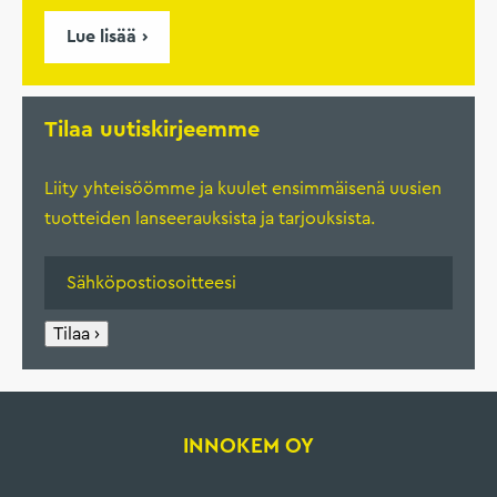
Lue lisää
Tilaa uutiskirjeemme
Liity yhteisöömme ja kuulet ensimmäisenä uusien
tuotteiden lanseerauksista ja tarjouksista.
Tilaa ›
INNOKEM OY