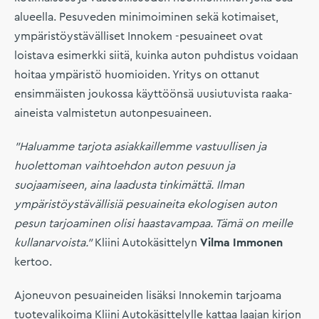
alueella. Pesuveden minimoiminen sekä kotimaiset,
ympäristöystävälliset Innokem -pesuaineet ovat
loistava esimerkki siitä, kuinka auton puhdistus voidaan
hoitaa ympäristö huomioiden. Yritys on ottanut
ensimmäisten joukossa käyttöönsä uusiutuvista raaka-
aineista valmistetun autonpesuaineen.
”Haluamme tarjota asiakkaillemme vastuullisen ja
huolettoman vaihtoehdon auton pesuun ja
suojaamiseen, aina laadusta tinkimättä. Ilman
ympäristöystävällisiä pesuaineita ekologisen auton
pesun tarjoaminen olisi haastavampaa. Tämä on meille
kullanarvoista.”
Kliini Autokäsittelyn
Vilma Immonen
kertoo.
Ajoneuvon pesuaineiden lisäksi Innokemin tarjoama
tuotevalikoima Kliini Autokäsittelylle kattaa laajan kirjon