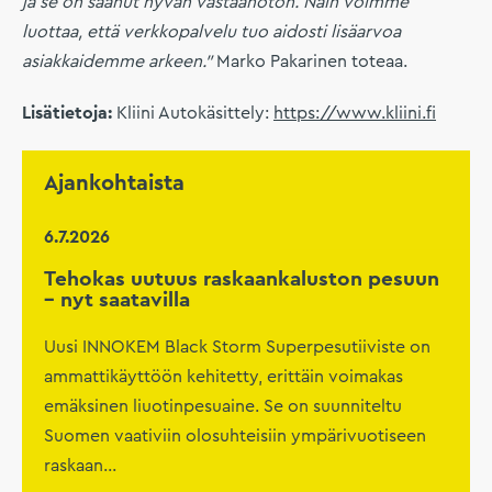
ja se on saanut hyvän vastaanoton. Näin voimme
luottaa, että verkkopalvelu tuo aidosti lisäarvoa
asiakkaidemme arkeen.”
Marko Pakarinen toteaa.
Lisätietoja:
Kliini Autokäsittely:
https://www.kliini.fi
Ajankohtaista
6.7.2026
Tehokas uutuus raskaankaluston pesuun
– nyt saatavilla
Uusi INNOKEM Black Storm Superpesutiiviste on
ammattikäyttöön kehitetty, erittäin voimakas
emäksinen liuotinpesuaine. Se on suunniteltu
Suomen vaativiin olosuhteisiin ympärivuotiseen
raskaan...