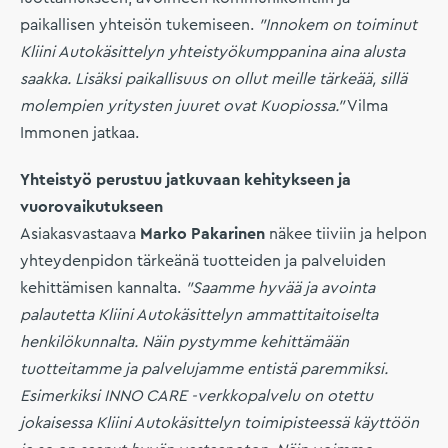
paikallisen yhteisön tukemiseen.
”Innokem on toiminut
Kliini Autokäsittelyn yhteistyökumppanina aina alusta
saakka. Lisäksi paikallisuus on ollut meille tärkeää, sillä
molempien yritysten juuret ovat Kuopiossa.”
Vilma
Immonen jatkaa.
Yhteistyö perustuu jatkuvaan kehitykseen ja
vuorovaikutukseen
Asiakasvastaava
Marko Pakarinen
näkee tiiviin ja helpon
yhteydenpidon tärkeänä tuotteiden ja palveluiden
kehittämisen kannalta.
”Saamme hyvää ja avointa
palautetta Kliini Autokäsittelyn ammattitaitoiselta
henkilökunnalta. Näin pystymme kehittämään
tuotteitamme ja palvelujamme entistä paremmiksi.
Esimerkiksi INNO CARE -verkkopalvelu on otettu
jokaisessa Kliini Autokäsittelyn toimipisteessä käyttöön