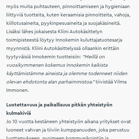
myös muita puhtauteen, pinnoittamiseen ja hygieniaan
liittyviä tuotteita, kuten keraamisia pinnoitteita, vahoja,
kiillotusaineita, pyykinpesuaineita ja suojakäsineitä.
Lisäksi lähes jokaisesta Kliini Autokäsittelyn
toimipisteestä löytyy Innokemin kuluttajatuotesarja
myynnistä. Kliini Autokäsittelyssä ollaankin erittäin
tyytyväisiä Innokemin tuotteisiin:
”Meillä on
vuosikymmenen kokemus Innokemin kaikista
käyttämistämme aineista ja olemme todenneet niiden
olevan ehdotonta alan parhaimmistoa.”
tiivistää Vilma
Immonen.
Luotettavuus ja paikallisuus pitkän yhteistyön
kulmakiviä
Jo 10 vuotta kestäneen yhteistyön aikana yritykset ovat
luoneet vahvan ja tiiviin kumppanuuden, joka perustuu
luottamukseen, avoimeen kommunikointiin ja