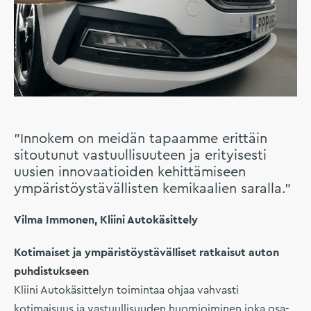
”Innokem on meidän tapaamme erittäin
sitoutunut vastuullisuuteen ja erityisesti
uusien innovaatioiden kehittämiseen
ympäristöystävällisten kemikaalien saralla.”
Vilma Immonen, Kliini Autokäsittely
Kotimaiset ja ympäristöystävälliset ratkaisut auton
puhdistukseen
Kliini Autokäsittelyn toimintaa ohjaa vahvasti
kotimaisuus ja vastuullisuuden huomioiminen joka osa-