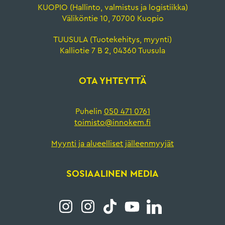
KUOPIO (Hallinto, valmistus ja logistiikka)
Väliköntie 10, 70700 Kuopio
TUUSULA (Tuotekehitys, myynti)
Kalliotie 7 B 2, 04360 Tuusula
OTA YHTEYTTÄ
Puhelin
050 471 0761
toimisto@innokem.fi
Myynti ja alueelliset jälleenmyyjät
SOSIAALINEN MEDIA