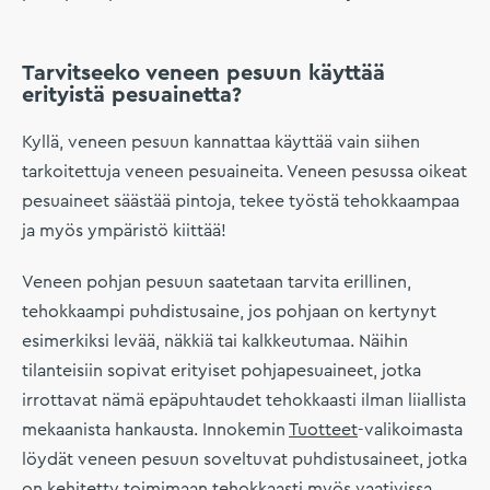
Tarvitseeko veneen pesuun käyttää
erityistä pesuainetta?
Kyllä, veneen pesuun kannattaa käyttää vain siihen
tarkoitettuja veneen pesuaineita. Veneen pesussa oikeat
pesuaineet säästää pintoja, tekee työstä tehokkaampaa
ja myös ympäristö kiittää!
Veneen pohjan pesuun saatetaan tarvita erillinen,
tehokkaampi puhdistusaine, jos pohjaan on kertynyt
esimerkiksi levää, näkkiä tai kalkkeutumaa. Näihin
tilanteisiin sopivat erityiset pohjapesuaineet, jotka
irrottavat nämä epäpuhtaudet tehokkaasti ilman liiallista
mekaanista hankausta. Innokemin
Tuotteet
-valikoimasta
löydät veneen pesuun soveltuvat puhdistusaineet, jotka
on kehitetty toimimaan tehokkaasti myös vaativissa