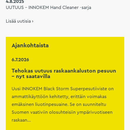
4.8.2025
UUTUUS – INNOKEM Hand Cleaner -sarja
Lisää uutisia ›
Ajankohtaista
6.7.2026
Tehokas uutuus raskaankaluston pesuun
– nyt saatavilla
Uusi INNOKEM Black Storm Superpesutiiviste on
ammattikäyttöön kehitetty, erittäin voimakas
emäksinen liuotinpesuaine. Se on suunniteltu
Suomen vaativiin olosuhteisiin ympärivuotiseen
raskaan...