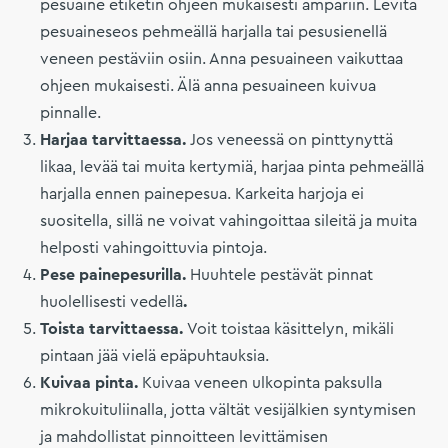
pesuaine etiketin ohjeen mukaisesti ämpäriin. Levitä
pesuaineseos pehmeällä harjalla tai pesusienellä
veneen pestäviin osiin. Anna pesuaineen vaikuttaa
ohjeen mukaisesti. Älä anna pesuaineen kuivua
pinnalle.
Harjaa tarvittaessa.
Jos veneessä on pinttynyttä
likaa, levää tai muita kertymiä, harjaa pinta pehmeällä
harjalla ennen painepesua. Karkeita harjoja ei
suositella, sillä ne voivat vahingoittaa sileitä ja muita
helposti vahingoittuvia pintoja.
Pese painepesurilla.
Huuhtele pestävät pinnat
huolellisesti vedellä
.
Toista tarvittaessa.
Voit toistaa käsittelyn, mikäli
pintaan jää vielä epäpuhtauksia.
Kuivaa pinta.
Kuivaa veneen ulkopinta paksulla
mikrokuituliinalla, jotta vältät vesijälkien syntymisen
ja mahdollistat pinnoitteen levittämisen