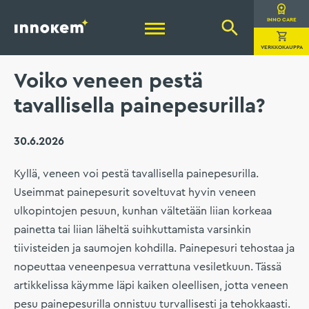
Hyppää
sisältöön
Innokem Oy
INNO CARE
VERKKOKAUPPA
Voiko veneen pestä
tavallisella painepesurilla?
30.6.2026
Kyllä, veneen voi pestä tavallisella painepesurilla.
Useimmat painepesurit soveltuvat hyvin veneen
ulkopintojen pesuun, kunhan vältetään liian korkeaa
painetta tai liian läheltä suihkuttamista varsinkin
tiivisteiden ja saumojen kohdilla. Painepesuri tehostaa ja
nopeuttaa veneenpesua verrattuna vesiletkuun. Tässä
artikkelissa käymme läpi kaiken oleellisen, jotta veneen
pesu painepesurilla onnistuu turvallisesti ja tehokkaasti.