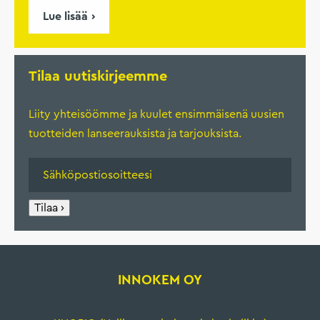
Lue lisää
Tilaa uutiskirjeemme
Liity yhteisöömme ja kuulet ensimmäisenä uusien
tuotteiden lanseerauksista ja tarjouksista.
Tilaa ›
INNOKEM OY