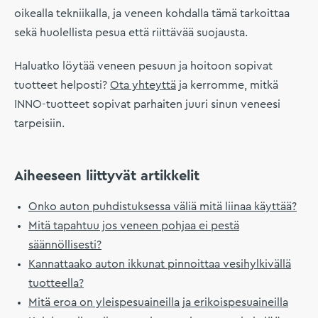
oikealla tekniikalla, ja veneen kohdalla tämä tarkoittaa
sekä huolellista pesua että riittävää suojausta.
Haluatko löytää veneen pesuun ja hoitoon sopivat
tuotteet helposti?
Ota yhteyttä
ja kerromme, mitkä
INNO-tuotteet sopivat parhaiten juuri sinun veneesi
tarpeisiin.
Aiheeseen liittyvät artikkelit
Onko auton puhdistuksessa väliä mitä liinaa käyttää?
Mitä tapahtuu jos veneen pohjaa ei pestä
säännöllisesti?
Kannattaako auton ikkunat pinnoittaa vesihylkivällä
tuotteella?
Mitä eroa on yleispesuaineilla ja erikoispesuaineilla